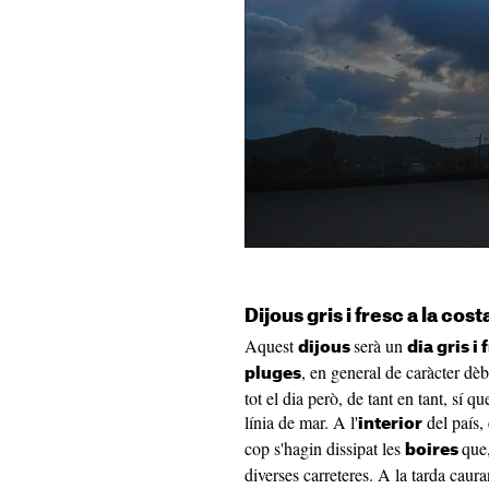
Dijous gris i fresc a la cost
Aquest
serà un
dijous
dia gris i 
, en general de caràcter dèbi
pluges
tot el dia però, de tant en tant, sí 
línia de mar. A l'
del país,
interior
cop s'hagin dissipat les
que,
boires
diverses carreteres. A la tarda caur