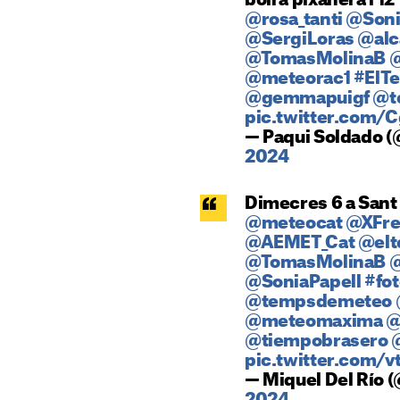
boira pixanera i 1
@rosa_tanti
@Soni
@SergiLoras
@alc
@TomasMolinaB
@
@meteorac1
#ElT
@gemmapuigf
@t
pic.twitter.com/
— Paqui Soldado 
2024
Dimecres 6 a Sant 
@meteocat
@XFre
@AEMET_Cat
@el
@TomasMolinaB
@
@SoniaPapell
#fot
@tempsdemeteo
@meteomaxima
@
@tiempobrasero
pic.twitter.com/
— Miquel Del Río 