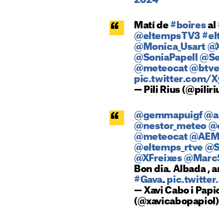
2024
Matí de
#boires
al
@eltempsTV3
#el
@Monica_Usart
@X
@SoniaPapell
@Se
@meteocat
@btve
pic.twitter.com/
— Pili Rius (@pilir
@gemmapuigf
@a
@nestor_meteo
@
@meteocat
@AEM
@eltemps_rtve
@S
@XFreixes
@MarcS
Bon dia. Albada , 
#Gava
.
pic.twitte
— Xavi Cabo i Papi
(@xavicabopapiol