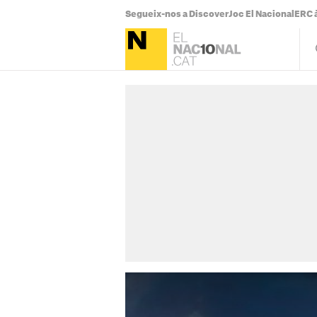
Segueix-nos a Discover
Joc El Nacional
ERC à