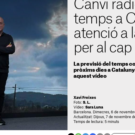
Canvi radi
temps a C
atenció a l
per al ca
La previsió del temps co
pròxims dies a Catalunya
aquest vídeo
Xavi Freixes
Foto:
S. L.
Vídeo:
Sara Luna
Barcelona. Dimecres, 6 de novembr
Actualitzat: Dijous, 7 de novembre d
Temps de lectura: 5 minuts