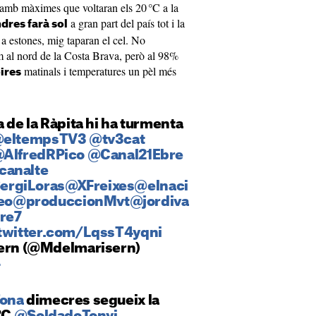
amb màximes que voltaran els 20 °C a la
a gran part del país tot i la
dres farà sol
 a estones, mig taparan el cel. No
m al nord de la Costa Brava, però al 98%
matinals i temperatures un pèl més
ires
a de la Ràpita hi ha turmenta
eltempsTV3
@tv3cat
AlfredRPico
@Canal21Ebre
canalte
ergiLoras
@XFreixes
@elnaci
eo
@produccionMvt
@jordiva
re7
.twitter.com/LqssT4yqni
sern (@Mdelmarisern)
4
ona
dimecres segueix la