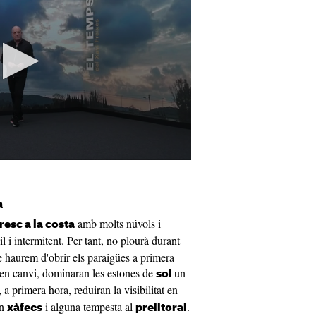
a
amb molts núvols i
fresc a la costa
l i intermitent. Per tant, no plourà durant
que haurem d'obrir els paraigües a primera
 en canvi, dominaran les estones de
un
sol
 a primera hora, reduiran la visibilitat en
an
i alguna tempesta al
.
xàfecs
prelitoral