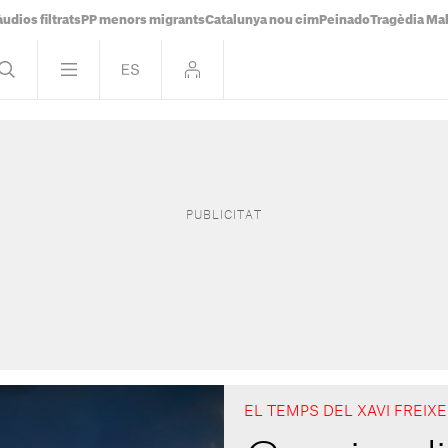
udios filtrats
PP menors migrants
Catalunya nou cim
Peinado
Tragèdia Ma
EL TEMPS DEL XAVI FREIX