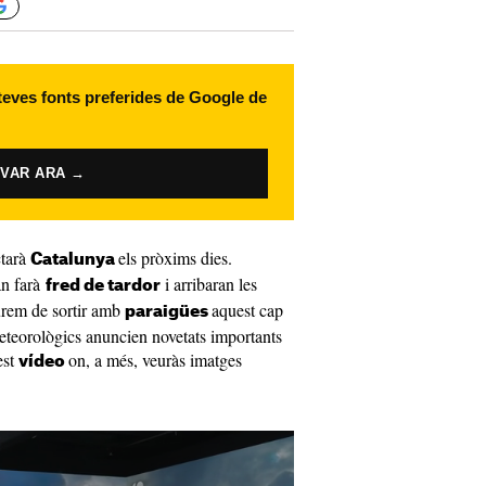
 teves fonts preferides de Google de
IVAR ARA →
tarà
els pròxims dies.
Catalunya
n farà
i arribaran les
fred de tardor
rem de sortir amb
aquest cap
paraigües
eteorològics anuncien novetats importants
est
on, a més, veuràs imatges
vídeo