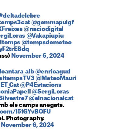
#deltadelebre
temps3cat
@gemmapuigf
Freixes
@naciodigital
rgiLoras
@Vakapiupiu
ltemps
@tempsdemeteo
XyF2trEBdq
iuss)
November 6, 2024
lcantara_alb
@enricagud
eltempsTV3
@MeteoMauri
ET_Cat
@P4Estacions
oniaPapell
@SergiLoras
ilvestre7
@elnacionalcat
amb els camps anegats.
r.com/I51GYvBOFU
ol. Photography.
)
November 6, 2024