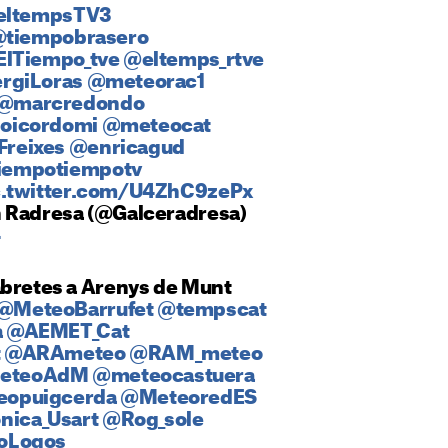
eltempsTV3
tiempobrasero
lTiempo_tve
@eltemps_rtve
rgiLoras
@meteorac1
@marcredondo
oicordomi
@meteocat
reixes
@enricagud
iempotiempotv
c.twitter.com/U4ZhC9zePx
n Radresa (@Galceradresa)
4
abretes a Arenys de Munt
@MeteoBarrufet
@tempscat
a
@AEMET_Cat
t
@ARAmeteo
@RAM_meteo
eteoAdM
@meteocastuera
opuigcerda
@MeteoredES
ica_Usart
@Rog_sole
oLogos