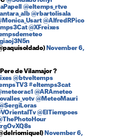
2°C
@SoldadoTonyi
aPapell
@eltemps_rtve
antara_alb
@rbartolisala
Monica_Usart
@AlfredRPico
emps3Cat
@XFreixes
empsdemeteo
Cgiaoj3N5n
(@paquisoldado)
November 6,
Pere de Vilamajor ?
ixes
@btveltemps
tempsTV3
#eltemps3cat
meteorac1
@ARAmeteo
ovalles_votv
@MeteoMauri
@SergiLoras
VOrientalTv
@ElTiempoes
@ThePhotoHour
vtrgOvXQ8s
(@delriomiquel)
November 6,