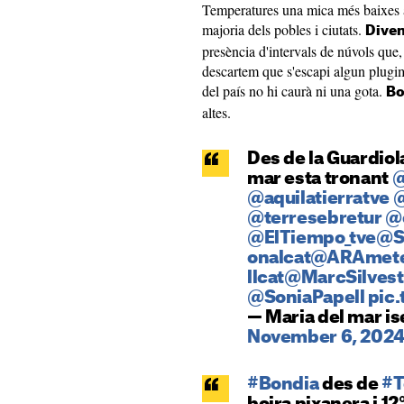
Temperatures una mica més baixes 
majoria dels pobles i ciutats.
Diven
presència d'intervals de núvols que,
descartem que s'escapi algun plugi
del país no hi caurà ni una gota.
Bo
altes.
Des de la Guardiol
mar esta tronant
@
@aquilatierratve
@
@terresebretur
@
@ElTiempo_tve
@S
onalcat
@ARAmet
llcat
@MarcSilvest
@SoniaPapell
⁩
pic
— Maria del mar i
November 6, 202
#Bondia
des de
#T