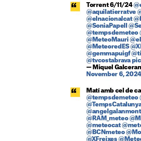
Torrent 6/11/24
@
@aquilatierratve
@
@elnacionalcat
@E
@SoniaPapell
@Se
@tempsdemeteo
@MeteoMauri
@el
@MeteoredES
@XF
@gemmapuigf
@t
@tvcostabrava
pi
— Miquel Galcera
November 6, 202
Matí amb cel de c
@tempsdemeteo
@TempsCataluny
@angelgalanmon
@RAM_meteo
@M
@meteocat
@mete
@BCNmeteo
@Mon
@XFreixes
@Mete