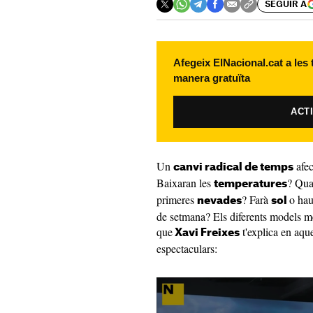
SEGUIR A
Afegeix ElNacional.cat a les
manera gratuïta
ACT
Un
afec
canvi radical de temps
Baixaran les
? Qua
temperatures
primeres
? Farà
o hau
nevades
sol
de setmana? Els diferents models m
que
t'explica en aqu
Xavi Freixes
espectaculars: