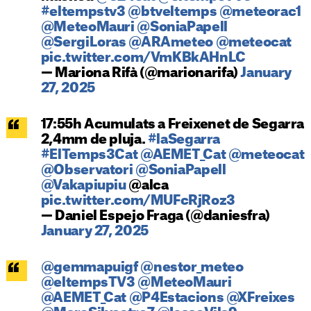
#eltempstv3
@btveltemps
@meteorac1
@MeteoMauri
@SoniaPapell
@SergiLoras
@ARAmeteo
@meteocat
pic.twitter.com/VmKBkAHnLC
— Mariona Rifà (@marionarifa)
January
27, 2025
17:55h Acumulats a Freixenet de Segarra
2,4mm de pluja.
#laSegarra
#ElTemps3Cat
@AEMET_Cat
@meteocat
@Observatori
@SoniaPapell
@Vakapiupiu
@alca
pic.twitter.com/MUFcRjRoz3
— Daniel Espejo Fraga (@daniesfra)
January 27, 2025
@gemmapuigf
@nestor_meteo
@eltempsTV3
@MeteoMauri
@AEMET_Cat
@P4Estacions
@XFreixes