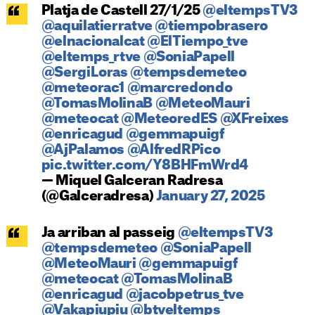
Platja de Castell 27/1/25
@eltempsTV3
@aquilatierratve
@tiempobrasero
@elnacionalcat
@ElTiempo_tve
@eltemps_rtve
@SoniaPapell
@SergiLoras
@tempsdemeteo
@meteorac1
@marcredondo
@TomasMolinaB
@MeteoMauri
@meteocat
@MeteoredES
@XFreixes
@enricagud
@gemmapuigf
@AjPalamos
@AlfredRPico
pic.twitter.com/Y8BHFmWrd4
— Miquel Galceran Radresa
(@Galceradresa)
January 27, 2025
Ja arriban al passeig
@eltempsTV3
@tempsdemeteo
@SoniaPapell
@MeteoMauri
@gemmapuigf
@meteocat
@TomasMolinaB
@enricagud
@jacobpetrus_tve
@Vakapiupiu
@btveltemps