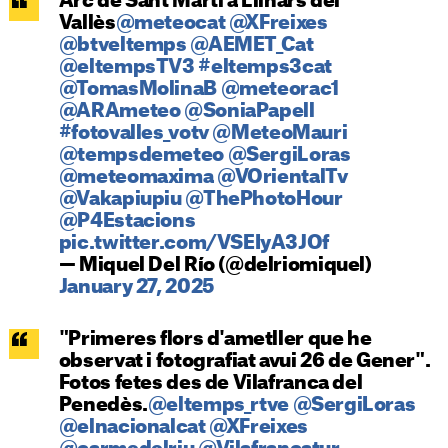
Arc de Sant Martí a Llinars del
Vallès
@meteocat
@XFreixes
@btveltemps
@AEMET_Cat
@eltempsTV3
#eltemps3cat
@TomasMolinaB
@meteorac1
@ARAmeteo
@SoniaPapell
#fotovalles_votv
@MeteoMauri
@tempsdemeteo
@SergiLoras
@meteomaxima
@VOrientalTv
@Vakapiupiu
@ThePhotoHour
@P4Estacions
pic.twitter.com/VSEIyA3JOf
— Miquel Del Río (@delriomiquel)
January 27, 2025
"Primeres flors d'ametller que he
observat i fotografiat avui 26 de Gener".
Fotos fetes des de Vilafranca del
Penedès.
@eltemps_rtve
@SergiLoras
@elnacionalcat
@XFreixes