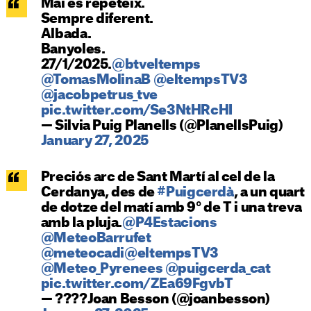
Mai és repeteix.
Sempre diferent.
Albada.
Banyoles.
27/1/2025.
@btveltemps
@TomasMolinaB
@eltempsTV3
@jacobpetrus_tve
pic.twitter.com/Se3NtHRcHI
— Silvia Puig Planells (@PlanellsPuig)
January 27, 2025
Preciós arc de Sant Martí al cel de la
Cerdanya, des de
#Puigcerdà
, a un quart
de dotze del matí amb 9° de T i una treva
amb la pluja.
@P4Estacions
@MeteoBarrufet
@meteocadi
@eltempsTV3
@Meteo_Pyrenees
@puigcerda_cat
pic.twitter.com/ZEa69FgvbT
— ????Joan Besson (@joanbesson)