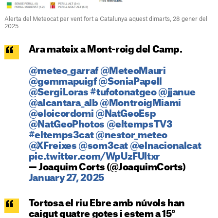
Alerta del Meteocat per vent fort a Catalunya aquest dimarts, 28 gener del
2025
Ara mateix a Mont-roig del Camp.
@meteo_garraf
@MeteoMauri
@gemmapuigf
@SoniaPapell
@SergiLoras
#tufotonatgeo
@jjanue
@alcantara_alb
@MontroigMiami
@eloicordomi
@NatGeoEsp
@NatGeoPhotos
@eltempsTV3
#eltemps3cat
@nestor_meteo
@XFreixes
@som3cat
@elnacionalcat
pic.twitter.com/WpUzFUItxr
— Joaquim Corts (@JoaquimCorts)
January 27, 2025
Tortosa el riu Ebre amb núvols han
caigut quatre gotes i estem a 15°