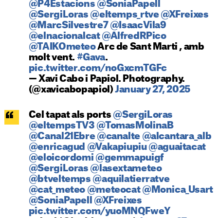
@P4Estacions
@SoniaPapell
@SergiLoras
@eltemps_rtve
@XFreixes
@MarcSilvestre7
@IsaacVila9
@elnacionalcat
@AlfredRPico
@TAIKOmeteo
Arc de Sant Marti , amb
molt vent.
#Gava
.
pic.twitter.com/noGxcmTGFc
— Xavi Cabo i Papiol. Photography.
(@xavicabopapiol)
January 27, 2025
Cel tapat als ports
@SergiLoras
@eltempsTV3
@TomasMolinaB
@Canal21Ebre
@canalte
@alcantara_alb
@enricagud
@Vakapiupiu
@aguaitacat
@eloicordomi
@gemmapuigf
@SergiLoras
@lasextameteo
@btveltemps
@aquilatierratve
@cat_meteo
@meteocat
@Monica_Usart
@SoniaPapell
@XFreixes
pic.twitter.com/yuoMNQFweY