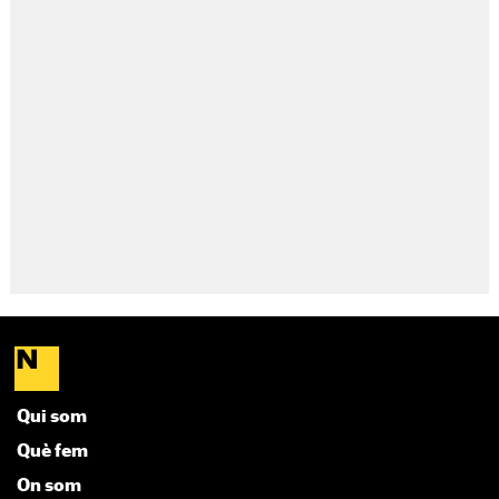
Qui som
Què fem
On som