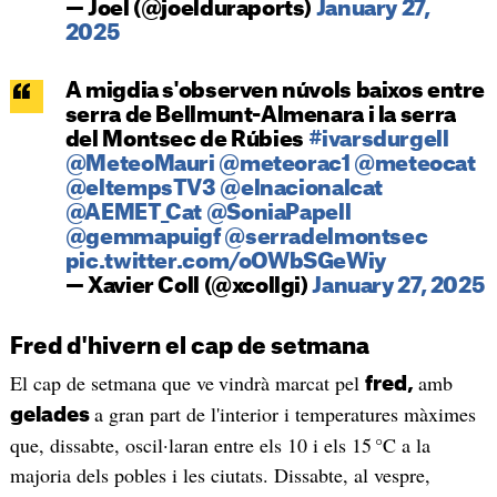
— Joel (@joelduraports)
January 27,
2025
A migdia s'observen núvols baixos entre
serra de Bellmunt-Almenara i la serra
del Montsec de Rúbies
#ivarsdurgell
@MeteoMauri
@meteorac1
@meteocat
@eltempsTV3
@elnacionalcat
@AEMET_Cat
@SoniaPapell
@gemmapuigf
@serradelmontsec
pic.twitter.com/oOWbSGeWiy
— Xavier Coll (@xcollgi)
January 27, 2025
Fred d'hivern el cap de setmana
El cap de setmana que ve
vindrà marcat pel
amb
fred,
a gran part de l'interior i temperatures màximes
gelades
que, dissabte, oscil·laran entre els 10 i els 15 °C a la
majoria dels pobles i les ciutats. Dissabte, al vespre,