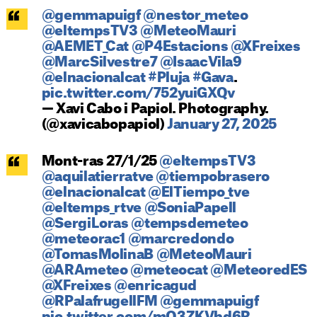
@gemmapuigf
@nestor_meteo
@eltempsTV3
@MeteoMauri
@AEMET_Cat
@P4Estacions
@XFreixes
@MarcSilvestre7
@IsaacVila9
@elnacionalcat
#Pluja
#Gava
.
pic.twitter.com/752yuiGXQv
— Xavi Cabo i Papiol. Photography.
(@xavicabopapiol)
January 27, 2025
Mont-ras 27/1/25
@eltempsTV3
@aquilatierratve
@tiempobrasero
@elnacionalcat
@ElTiempo_tve
@eltemps_rtve
@SoniaPapell
@SergiLoras
@tempsdemeteo
@meteorac1
@marcredondo
@TomasMolinaB
@MeteoMauri
@ARAmeteo
@meteocat
@MeteoredES
@XFreixes
@enricagud
@RPalafrugellFM
@gemmapuigf