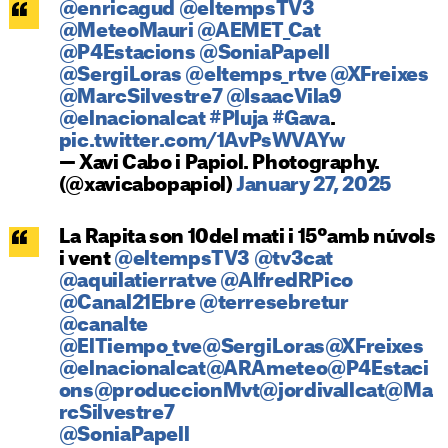
@enricagud
@eltempsTV3
@MeteoMauri
@AEMET_Cat
@P4Estacions
@SoniaPapell
@SergiLoras
@eltemps_rtve
@XFreixes
@MarcSilvestre7
@IsaacVila9
@elnacionalcat
#Pluja
#Gava
.
pic.twitter.com/1AvPsWVAYw
— Xavi Cabo i Papiol. Photography.
(@xavicabopapiol)
January 27, 2025
La Rapita son 10del mati i 15ºamb núvols
i vent
@eltempsTV3
@tv3cat
@aquilatierratve
@AlfredRPico
@Canal21Ebre
@terresebretur
@canalte
@ElTiempo_tve
@SergiLoras
@XFreixes
@elnacionalcat
@ARAmeteo
@P4Estaci
ons
@produccionMvt
@jordivallcat
@Ma
rcSilvestre7
@SoniaPapell