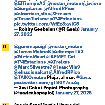
@ElTiempoA3
@nestor_meteo
@javioru
@SergiLoras
@AlfredRPico
@alcantara_alb
@XFreixes
@TossaTurisme
@P4Estacions
pic.twitter.com/WfEz3xwlG5
— Robby Geebelen (@R_Geeb)
January
27, 2025
@gemmapuigf
@nestor_meteo
@TomasMolinaB
@eltempsTV3
@MeteoMauri
@AEMET_Cat
@P4Estacions
@XFreixes
@MarcSilvestre7
@IsaacVila9
@elnacionalcat
@AlfredRPico
@TAIKOmeteo
Pluja , al mar.
#Gava
.
pic.twitter.com/gT90Y7xaZq
— Xavi Cabo i Papiol. Photography.
(@xavicabopapiol)
January 27, 2025