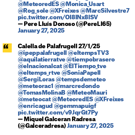
@MeteoredES
@Monica_Usart
@Rog_sole
@XFreixes
@MarcSilvestre7
pic.twitter.com/OI8INx8ISV
— Pere Lluís Donoso (@PereLl65)
January 27, 2025
Calella de Palafrugell 27/1/25
@ipeppalafrugell
@eltempsTV3
@aquilatierratve
@tiempobrasero
@elnacionalcat
@ElTiempo_tve
@eltemps_rtve
@SoniaPapell
@SergiLoras
@tempsdemeteo
@meteorac1
@marcredondo
@TomasMolinaB
@MeteoMauri
@meteocat
@MeteoredES
@XFreixes
@enricagud
@gemmapuigf
pic.twitter.com/v9JqrGt7Py
— Miquel Galceran Radresa
(@Galceradresa)
January 27, 2025