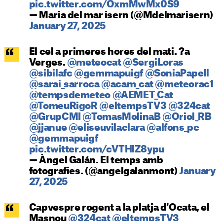
pic.twitter.com/OxmMwMx0S9
— Maria del mar isern (@Mdelmarisern)
January 27, 2025
El cel a primeres hores del mati. ?a
Verges.
@meteocat
@SergiLoras
@sibilafc
@gemmapuigf
@SoniaPapell
@sarai_sarroca
@acam_cat
@meteorac1
@tempsdemeteo
@AEMET_Cat
@TomeuRigoR
@eltempsTV3
@324cat
@GrupCMI
@TomasMolinaB
@Oriol_RB
@jjanue
@eliseuvilaclara
@alfons_pc
@gemmapuigf
pic.twitter.com/cVTHlZ8ypu
— Àngel Galán. El temps amb
fotografies. (@angelgalanmont)
January
27, 2025
Capvespre rogent a la platja d'Ocata, el
Masnou
@324cat
@eltempsTV3