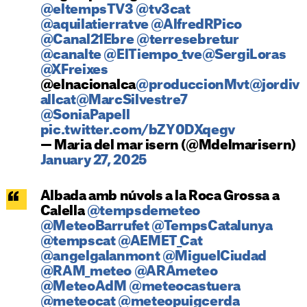
@eltempsTV3
@tv3cat
@aquilatierratve
@AlfredRPico
@Canal21Ebre
@terresebretur
@canalte
@ElTiempo_tve
@SergiLoras
@XFreixes
@elnacionalca
@produccionMvt
@jordiv
allcat
@MarcSilvestre7
@SoniaPapell
pic.twitter.com/bZY0DXqegv
— Maria del mar isern (@Mdelmarisern)
January 27, 2025
Albada amb núvols a la Roca Grossa a
Calella
@tempsdemeteo
@MeteoBarrufet
@TempsCatalunya
@tempscat
@AEMET_Cat
@angelgalanmont
@MiguelCiudad
@RAM_meteo
@ARAmeteo
@MeteoAdM
@meteocastuera
@meteocat
@meteopuigcerda