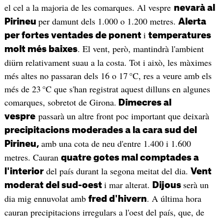
el cel a la majoria de les comarques. Al vespre
nevarà al
per damunt dels 1.000 o 1.200 metres.
Pirineu
Alerta
i
per fortes ventades de ponent
temperatures
. El vent, però, mantindrà l'ambient
molt més baixes
diürn relativament suau a la costa. Tot i això, les màximes
més altes no passaran dels 16 o 17 °C, res a veure amb els
més de 23 °C que s'han registrat aquest dilluns en algunes
comarques, sobretot de Girona.
Dimecres al
passarà un altre front poc important que deixarà
vespre
precipitacions moderades a la cara sud del
amb una cota de neu d'entre 1.400 i 1.600
Pirineu,
metres. Cauran
quatre gotes mal comptades a
del país durant la segona meitat del dia.
l'interior
Vent
i mar alterat.
serà un
moderat del sud-oest
Dijous
dia mig ennuvolat amb
. A última hora
fred d'hivern
cauran precipitacions irregulars a l'oest del país, que, de