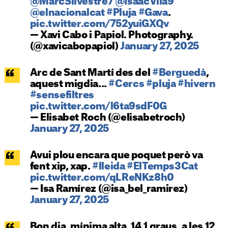
@MarcSilvestre7
@IsaacVila9
@elnacionalcat
#Pluja
#Gava
.
pic.twitter.com/752yuiGXQv
— Xavi Cabo i Papiol. Photography.
(@xavicabopapiol)
January 27, 2025
Arc de Sant Martí des del
#Berguedà
,
aquest migdia...
#Cercs
#pluja
#hivern
#sensefiltres
pic.twitter.com/l6ta9sdF0G
— Elisabet Roch (@elisabetroch)
January 27, 2025
Avui plou encara que poquet però va
fent xip, xap.
#lleida
#ElTemps3Cat
pic.twitter.com/qLReNKz8h0
— Isa Ramírez (@isa_bel_ramirez)
January 27, 2025
Bon dia, mínima alta, 14,1 graus, a les 12