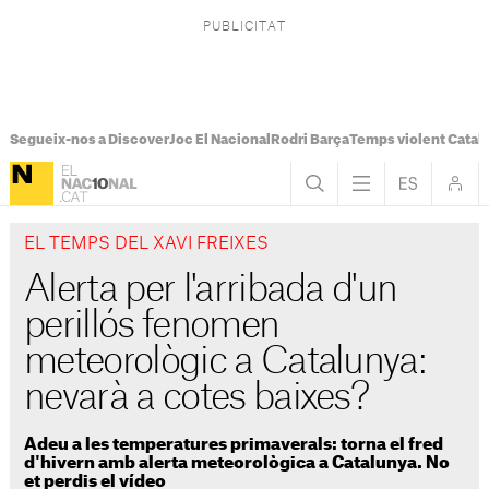
Segueix-nos a Discover
Joc El Nacional
Rodri Barça
Temps violent Catal
EL TEMPS DEL XAVI FREIXES
Alerta per l'arribada d'un
perillós fenomen
meteorològic a Catalunya:
nevarà a cotes baixes?
Adeu a les temperatures primaverals: torna el fred
d'hivern amb alerta meteorològica a Catalunya. No
et perdis el vídeo