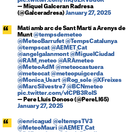
pic.twitter.com/mQ3ZKVbd6R
— Miquel Galceran Radresa
(@Galceradresa)
January 27, 2025
Matí amb arc de Sant Martí a Arenys de
Munt
@tempsdemeteo
@MeteoBarrufet
@TempsCatalunya
@tempscat
@AEMET_Cat
@angelgalanmont
@MiguelCiudad
@RAM_meteo
@ARAmeteo
@MeteoAdM
@meteocastuera
@meteocat
@meteopuigcerda
@Monica_Usart
@Rog_sole
@XFreixes
@MarcSilvestre7
@BCNmeteo
pic.twitter.com/vICPB3RolS
— Pere Lluís Donoso (@PereLl65)
January 27, 2025
@enricagud
@eltempsTV3
@MeteoMauri
@AEMET_Cat