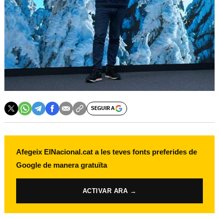
SEGUIR A
Afegeix ElNacional.cat a les teves fonts preferides de
Google de manera gratuïta
ACTIVAR ARA →