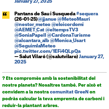
January 27, 2025
Pantans de Sau i Susqueda
#sequera
(26-01-25)
@jjanue
@MeteoMauri
@nestor_meteo
@eloicordomi
@AEMET_Cat
@eltempsTV3
@SoniaPapell
@CardonaTurisme
@alcantara_alb
@Monica_Usart
@SeguimlaMeteo
pic.twitter.com/1EFi4QLpQa
— Salut Vilaró (@salutvilaro)
January 27,
2025
? Ets compromès amb la sostenibilitat del
nostre planeta? Nosaltres també. Per això et
convidem a la nostra
comunitat GreeN
on
podràs calcular la teva empremta de carboni i
reduir-la plantant arbres.