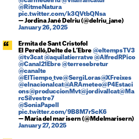
@carmedelriu
@Vilafrancatur
@RitmeNatura
pic.twitter.com/k3QVtbQNsa
— Jordina Jané Delriu (@delriu_jane)
January 26, 2025
Ermita de Sant Cristofol
El Perelló,Delte de L’Ebre
@eltempsTV3
@tv3cat
@aquilatierratve
@AlfredRPico
@Canal21Ebre
@terresebretur
@canalte
@ElTiempo_tve
@SergiLoras
@XFreixes
@elnacionalcat
@ARAmeteo
@P4Estaci
ons
@produccionMvt
@jordivallcat
@Ma
rcSilvestre7
@SoniaPapell
pic.twitter.com/9B8M7rScK6
— Maria del mar isern (@Mdelmarisern)
January 27, 2025