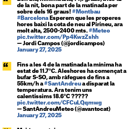
de la nit, bona part de la matinada per
sobre dels 16 graus!
#Montbau
#Barcelona
Esperem que les properes
hores baixi la cota de neu al Pirineu, ara
molt alta, 2500-2400 mts.
#Meteo
pic.twitter.com/Pp4KwzZshh
— Jordi Campos (@jordicampos)
January 27, 2025
Fins a les 4 de la matinada la mínima ha
estat de 11.7°C. Aleshores ha començat a
bufar S-SO, amb ràfegues de fins a
55km/h a
#SantAndreu
a disparat la
temperatura. Ara tenim uns
calentissims 18.6°C ?️?️?️?️?️
pic.twitter.com/CFCuLQqmwg
— SantAndreuMeteo (@avantocat)
January 27, 2025