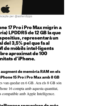
Concepte per @asherdipps
one 17 Pro i Pro Max migrin a
ria) LPDDR5 de 12 GB la que
spositius, representarà un
 del 3,5% pel que fa al
 de mòbils intel·ligents
bre aproximat de 100
nitats d'iPhone.
 un augment de memòria RAM en els
iPhone 15 Pro i Pro Max amb 8 GB
o es van quedar en 6 GB. Ara els 8 GB són
'iPhone 16 compta amb aquesta quantitat,
és compatible amb Apple Intelligence.
telligence requeriran de més