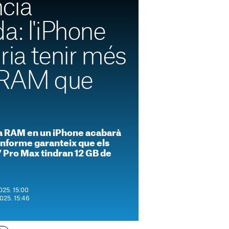
cia
a: l'iPhone
ria tenir més
 RAM que
a RAM en un iPhone acabarà
informe garanteix que els
7 Pro Max tindran 12 GB de
025. 15:00
2025. 15:46