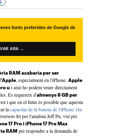
 teves fonts preferides de Google de
IVAR ARA →
ria RAM acabaria per ser
, especialment en l'iPhone.
d'Apple
Apple
i això ho podem veure directament
ero u
les. Es requereix d'
almenys 8 GB per
 tot i que en el futur és possible que aquesta
gut la
capacitat de la bateria de l'iPhone 16e
versors fet per l'analista Jeff Pu, vist per
one 17 Pro i iPhone 17 Pro Max
per respondre a la demanda de
òria RAM