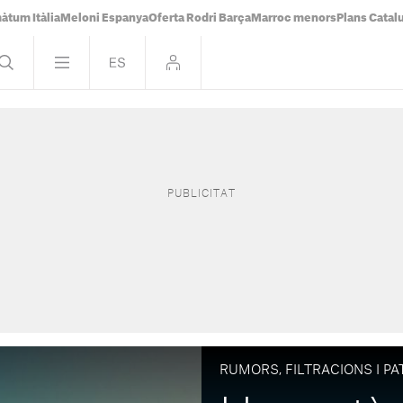
àtum Itàlia
Meloni Espanya
Oferta Rodri Barça
Marroc menors
Plans Catal
RUMORS, FILTRACIONS I P