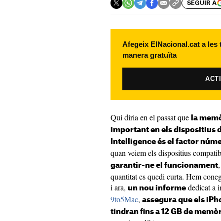
SEGUIR A
Afegeix ElNacional.cat a les
manera gratuïta
ACT
Qui diria en el passat que
la memò
important en els dispositius 
Intelligence és el factor núm
quan veiem els dispositius compatib
,
garantir-ne el funcionament
quantitat es quedi curta. Hem cone
i ara,
dedicat a in
un nou informe
9to5Mac
,
assegura que els iPh
tindran fins a 12 GB de mem