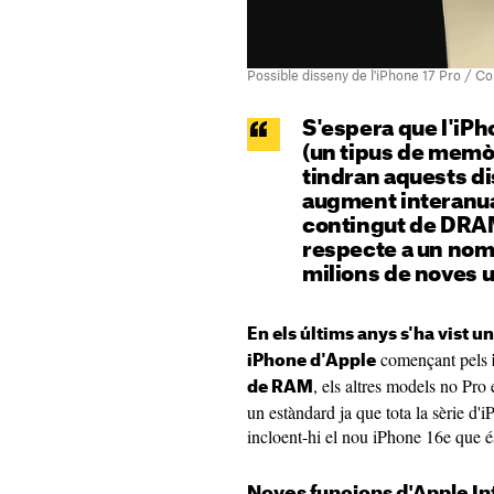
Possible disseny de l'iPhone 17 Pro / 
S'espera que l'iPh
(un tipus de memò
tindran aquests di
augment interanual
contingut de DRAM
respecte a un nom
milions de noves u
En els últims anys s'ha vist
començant pels
iPhone d'Apple
, els altres models no Pr
de RAM
un estàndard ja que tota la sèrie d
incloent-hi el nou iPhone 16e que 
Noves funcions d'Apple In