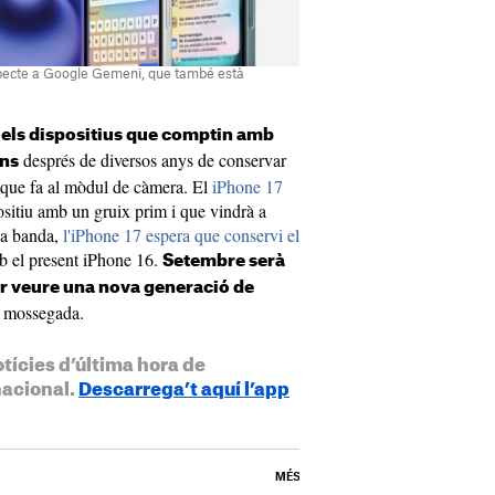
specte a Google Gemeni, que també està
 els dispositius que comptin amb
després de diversos anys de conservar
ans
el que fa al mòdul de càmera. El
iPhone 17
positiu amb un gruix prim i que vindrà a
va banda,
l'iPhone 17 espera que conservi el
mb el present iPhone 16.
Setembre serà
er veure una nova generació de
 mossegada.
otícies d’última hora de
nacional.
Descarrega’t aquí l’app
MÉS