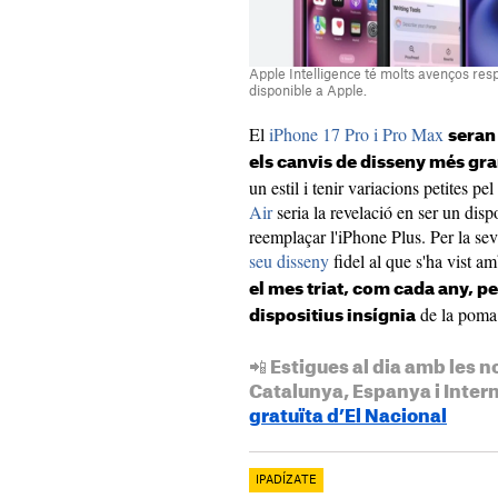
Apple Intelligence té molts avenços re
disponible a Apple.
El
iPhone 17 Pro i Pro Max
seran
els canvis de disseny més gr
un estil i tenir variacions petites p
Air
seria la revelació en ser un dis
reemplaçar l'iPhone Plus. Per la se
seu disseny
fidel al que s'ha vist a
el mes triat, com cada any, p
de la poma
dispositius insígnia
📲 Estigues al dia amb les n
Catalunya, Espanya i Inter
gratuïta d’El Nacional
IPADÍZATE