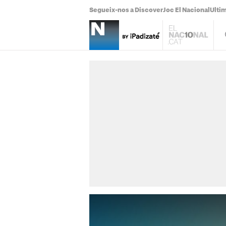
Segueix-nos a Discover
Joc El Nacional
Ultim