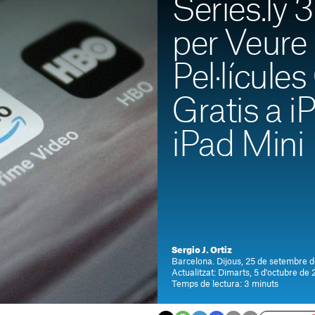
Series.ly 
per Veure 
Pel·lícules
Gratis a i
iPad Mini
Sergio J. Ortiz
Barcelona. Dijous, 25 de setembre 
Actualitzat: Dimarts, 5 d'octubre de 
Temps de lectura: 3 minuts