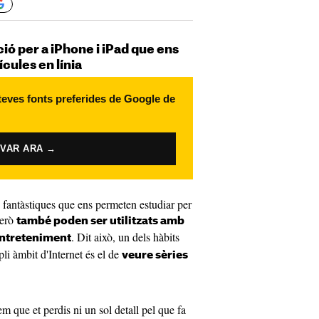
ció per a iPhone i iPad que ens
ícules en línia
 teves fonts preferides de Google de
IVAR ARA →
 fantàstiques que ens permeten estudiar per
però
també poden ser utilitzats amb
. Dit això, un dels hàbits
l'entreteniment
li àmbit d'Internet és el de
veure sèries
 que et perdis ni un sol detall pel que fa