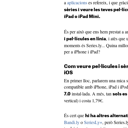
a
aplicacions
es refereix, i que gràc
sèries i veure les teves pel·lí
iPad o iPad Mini.
És per això que ens hem prestat a a
, i atès que
i pel·lícules en línia
moments és Series.ly... Quina millor
per a iPhone i iPad?
Com veure pel·lícules i sèri
iOS
En primer lloc, parlarem una mica so
compatible amb iPhone, iPad i iPo
instal·lada. A més, tan
7.0
sols es
vertical) i costa 1,79€.
És cert que
hi ha altres alternat
Bandi.ly
o
SeriesLy+
, però Series.