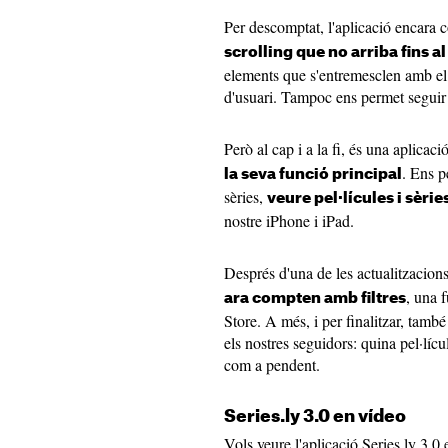
Per descomptat, l'aplicació encara
scrolling que no arriba fins al
elements que s'entremesclen amb el t
d'usuari. Tampoc ens permet seguir a
Però al cap i a la fi, és una aplicac
. Ens p
la seva funció principal
sèries,
veure pel·lícules i sèrie
nostre iPhone i iPad.
Després d'una de les actualitzacion
, una 
ara compten amb filtres
Store. A més, i per finalitzar, tam
els nostres seguidors: quina pel·líc
com a pendent.
Series.ly 3.0 en vídeo
Vols veure l'aplicació Series.ly 3.0