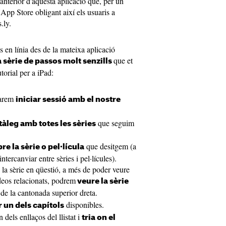
 anterior d'aquesta aplicació que, per un
l'App Store obligant així els usuaris a
.ly.
es en línia des de la mateixa aplicació
que et
 sèrie de passos molt senzills
torial per a iPad:
tarem
iniciar sessió amb el nostre
que seguim
tàleg amb totes les sèries
que desitgem (a
e la sèrie o pel·lícula
tercanviar entre sèries i pel·lícules).
 la sèrie en qüestió, a més de poder veure
ídeos relacionats, podrem
veure la sèrie
de la cantonada superior dreta.
disponibles.
 un dels capítols
dels enllaços del llistat i
tria on el