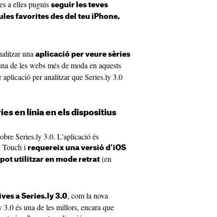
ies a elles puguis
seguir les teves
cules favorites des del teu iPhone,
nalitzar una
aplicació per veure sèries
 una de les webs més de moda en aquests
 aplicació per analitzar que Series.ly 3.0
es en línia en els dispositius
bre Series.ly 3.0. L'aplicació és
d Touch i
requereix una versió d'iOS
(en
 pot utilitzar en mode retrat
, com la nova
ives a Series.ly 3.0
ly 3.0 és una de les millors, encara que