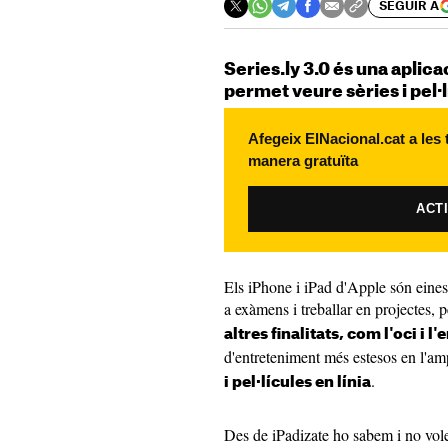
SEGUIR A
Series.ly 3.0 és una aplica
permet veure sèries i pel·l
Afegeix ElNacional.cat a les
manera gratuïta
ACT
Els iPhone i iPad d'Apple són eines
a exàmens i treballar en projectes, 
altres finalitats, com l'oci i 
d'entreteniment més estesos en l'amp
.
i pel·lícules en línia
Des de iPadizate ho sabem i no volem