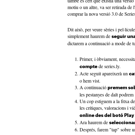
també és cert que existia una versió
motiu o un altre, va ser retirada de 
comprar la nova versió 3.0 de Series
Dit això, per veure sèries i pel·lícul
simplement haurem de
seguir una
dictarem a continuació a mode de tu
Primer, i òbviament, necessi
de series.ly.
compte
Acte seguit apareixerà un
ca
o hem vist.
A continuació
premem sobr
les pestanyes de dalt podrem in
Un cop estiguem a la fitxa de
les crítiques, valoracions i v
online des del botó Play
Ara haurem de
seleccionar
Després, farem "tap" sobre un 