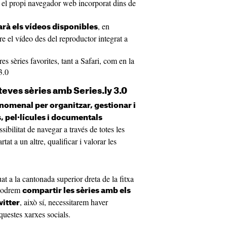
 el propi navegador web incorporat dins de
, en
rà els vídeos disponibles
 el vídeo des del reproductor integrat a
es sèries favorites, tant a Safari, com en la
3.0
 teves sèries amb Series.ly 3.0
nomenal per organitzar, gestionar i
s, pel·lícules i documentals
sibilitat de navegar a través de totes les
tat a un altre, qualificar i valorar les
at a la cantonada superior dreta de la fitxa
d podrem
compartir les sèries amb els
, això sí, necessitarem haver
witter
questes xarxes socials.