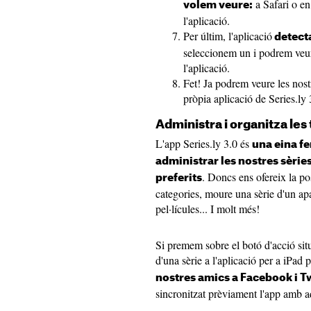
a Safari o en
volem veure:
l'aplicació.
Per últim, l'aplicació
detecta
seleccionem un i podrem veure
l'aplicació.
Fet! Ja podrem veure les nostr
pròpia aplicació de Series.ly 
Administra i organitza les
L'app Series.ly 3.0 és
una eina fe
administrar les nostres sèrie
. Doncs ens ofereix la pos
preferits
categories, moure una sèrie d'un apar
pel·lícules... I molt més!
Si premem sobre el botó d'acció situ
d'una sèrie a l'aplicació per a iPa
nostres amics a Facebook i T
sincronitzat prèviament l'app amb a