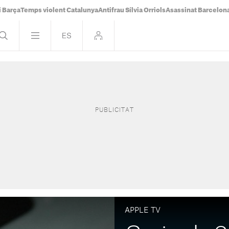
i Barça
Temps violent Catalunya
Antifrau Sílvia Orriols
Asassinat Barcelon
APPLE TV