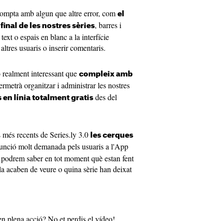
 compta amb algun que altre error, com
el
, barres i
 final de les nostres sèries
ext o espais en blanc a la interfície
ltres usuaris o inserir comentaris.
ió realment interessant que
compleix amb
ermetrà organitzar i administrar les nostres
des del
s en línia totalment gratis
s més recents de Series.ly 3.0
les cerques
funció molt demanada pels usuaris a l'App
bé podrem saber en tot moment què estan fent
ula acaben de veure o quina sèrie han deixat
 en plena acció? No et perdis el vídeo!