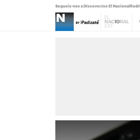
Segueix-nos a Discover
Joc El Nacional
Rodr