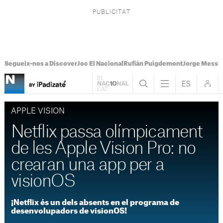
Segueix-nos a Discover
Joc El Nacional
Rufián Puigdemont
Jorge Messi
APPLE VISION
Netflix passa olímpicament
de les Apple Vision Pro: no
crearan una app per a
visionOS
¡Netflix és un dels absents en el programa de
desenvolupadors de visionOS!