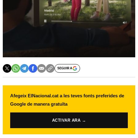
SEGUIR A
Afegeix ElNacional.cat a les teves fonts preferides de
Google de manera gratuïta
ACTIVAR ARA →