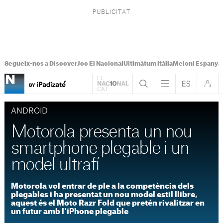
Segueix-nos a Discover
Joc El Nacional
Ultimàtum Itàlia
Meloni Espanya
ANDROID
Motorola presenta un nou
smartphone plegable i un
model ultrafí
Motorola vol entrar de ple a la competència dels
plegables i ha presentat un nou model estil llibre,
aquest és el Moto Razr Fold que pretén rivalitzar en
un futur amb l'iPhone plegable