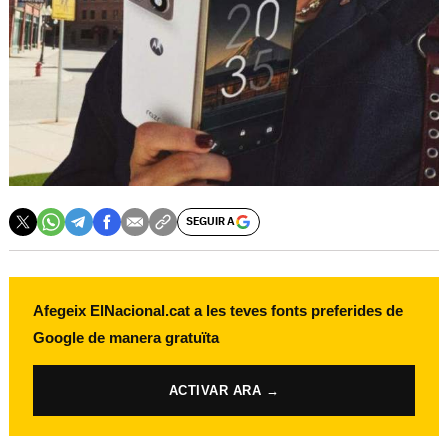
SEGUIR A
Afegeix ElNacional.cat a les teves fonts preferides de
Google de manera gratuïta
ACTIVAR ARA →