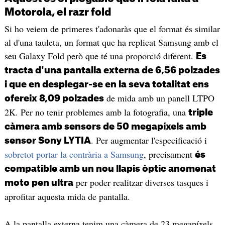
Motorola, el razr fold
Si ho veiem de primeres t'adonaràs que el format és similar
al d'una tauleta, un format que ha replicat Samsung amb el
seu Galaxy Fold però que té una proporció diferent.
Es
tracta d'una pantalla externa de 6,56 polzades
i que en desplegar-se en la seva totalitat ens
de mida amb un panell LTPO
ofereix 8,09 polzades
2K. Per no tenir problemes amb la fotografia, una
triple
càmera amb sensors de 50 megapíxels amb
. Per augmentar l'especificació i
sensor Sony LYTIA
sobretot portar la contrària a Samsung
, precisament
és
compatible amb un nou llapis òptic anomenat
per poder realitzar diverses tasques i
moto pen ultra
aprofitar aquesta mida de pantalla.
A la pantalla externa tenim una càmera de 23 megapíxels