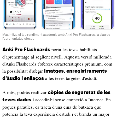
Maximitza el teu rendiment acadèmic amb Anki Pro Flashcards: la clau de
l'aprenentatge efectiu
porta les teves habilitats
Anki Pro Flashcards
d'aprenentatge al següent nivell. Aquesta versió millorada
d'Anki Flashcards t'ofereix característiques prèmium, com
la possibilitat d'afegir
imatges, enregistraments
a les teves targetes d'estudi.
d'àudio i enllaços
A més, podràs realitzar
còpies de seguretat de les
i accedir-hi sense connexió a Internet. En
teves dades
poques paraules, es tracta d'una eina de butxaca que
potencia la teva experiència d'estudi i et brinda un major