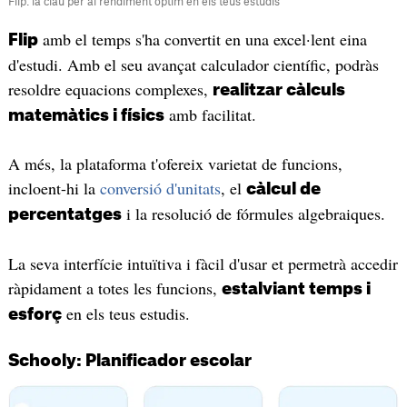
Flip: la clau per al rendiment òptim en els teus estudis
amb el temps s'ha convertit en una excel·lent eina
Flip
d'estudi. Amb el seu avançat calculador científic, podràs
resoldre equacions complexes,
realitzar càlculs
amb facilitat.
matemàtics i físics
A més, la plataforma t'ofereix varietat de funcions,
incloent-hi la
conversió d'unitats
, el
càlcul de
i la resolució de fórmules algebraiques.
percentatges
La seva interfície intuïtiva i fàcil d'usar et permetrà accedir
ràpidament a totes les funcions,
estalviant temps i
en els teus estudis.
esforç
Schooly: Planificador escolar