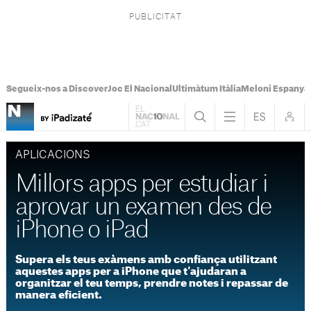
Segueix-nos a Discover
Joc El Nacional
Ultimàtum Itàlia
Meloni Espanya
APLICACIONS
Millors apps per estudiar i
aprovar un examen des de
iPhone o iPad
Supera els teus exàmens amb confiança utilitzant
aquestes apps per a iPhone que t'ajudaran a
organitzar el teu temps, prendre notes i repassar de
manera eficient.