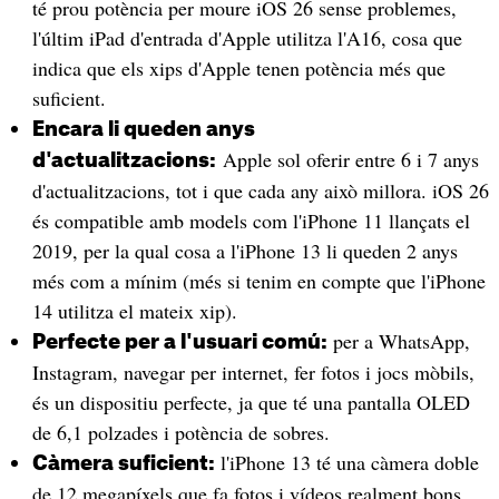
té prou potència per moure iOS 26 sense problemes,
l'últim iPad d'entrada d'Apple utilitza l'A16, cosa que
indica que els xips d'Apple tenen potència més que
suficient.
Encara li queden anys
Apple sol oferir entre 6 i 7 anys
d'actualitzacions:
d'actualitzacions, tot i que cada any això millora. iOS 26
és compatible amb models com l'iPhone 11 llançats el
2019, per la qual cosa a l'iPhone 13 li queden 2 anys
més com a mínim (més si tenim en compte que l'iPhone
14 utilitza el mateix xip).
per a WhatsApp,
Perfecte per a l'usuari comú:
Instagram, navegar per internet, fer fotos i jocs mòbils,
és un dispositiu perfecte, ja que té una pantalla OLED
de 6,1 polzades i potència de sobres.
l'iPhone 13 té una càmera doble
Càmera suficient:
de 12 megapíxels que fa fotos i vídeos realment bons