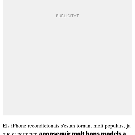
Els iPhone recondicionats s'estan tornant molt populars, ja
que et permeten
aconseguir molt bons models a