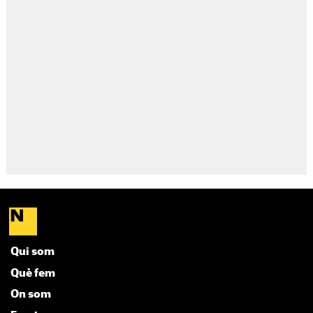
Qui som
Què fem
On som