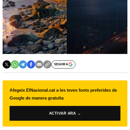
SEGUIR A
Afegeix ElNacional.cat a les teves fonts preferides de
Google de manera gratuïta
ACTIVAR ARA →