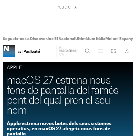
Segueix-nos a Discover
Joc El Nacional
Ultimàtum Itàlia
Meloni Espanya
APPLE
macOS 27 estrena nous
fons de pantalla del famós
pont del qual pren el seu
nom
Apple estrena noves betes dels seus sistemes
operatius, en macOS 27 afegeix nous fons de
pantalla