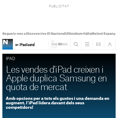
Segueix-nos a Discover
Joc El Nacional
Ultimàtum Itàlia
Meloni Espanya
IPAD
Les vendes d'iPad creixen i
Apple duplica Samsung en
quota de mercat
Amb opcions per a tots els gustos i una demanda en
augment, l'iPad lidera davant dels seus
competidors!