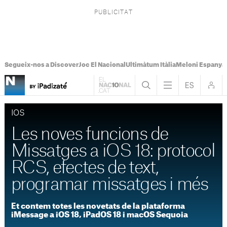
Segueix-nos a Discover
Joc El Nacional
Ultimàtum Itàlia
Meloni Espanya
IOS
Les noves funcions de
Missatges a iOS 18: protocol
RCS, efectes de text,
programar missatges i més
Et contem totes les novetats de la plataforma
iMessage a iOS 18, iPadOS 18 i macOS Sequoia