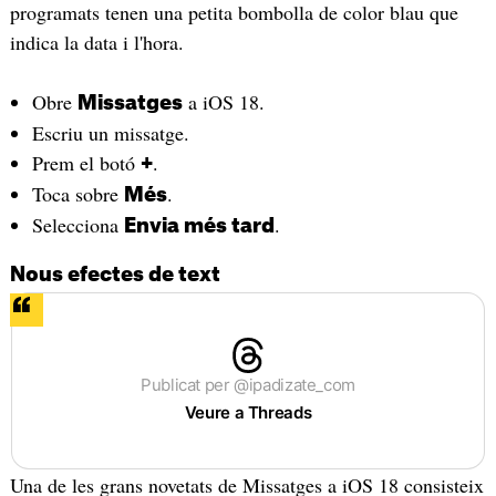
programats tenen una petita bombolla de color blau que
indica la data i l'hora.
Obre
a iOS 18.
Missatges
Escriu un missatge.
Prem el botó
.
+
Toca sobre
.
Més
Selecciona
.
Envia més tard
Nous efectes de text
Publicat per @ipadizate_com
Veure a Threads
Una de les grans novetats de Missatges a iOS 18 consisteix