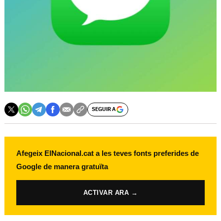
SEGUIR A
Afegeix ElNacional.cat a les teves fonts preferides de
Google de manera gratuïta
ACTIVAR ARA →