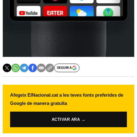
SEGUIR A
Afegeix ElNacional.cat a les teves fonts preferides de
Google de manera gratuïta
ACTIVAR ARA →