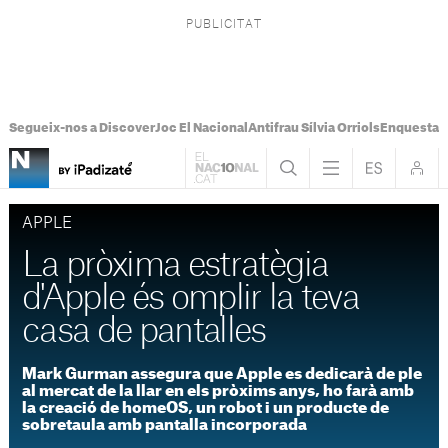
Segueix-nos a Discover
Joc El Nacional
Antifrau Sílvia Orriols
Enquesta F
APPLE
La pròxima estratègia
d'Apple és omplir la teva
casa de pantalles
Mark Gurman assegura que Apple es dedicarà de ple
al mercat de la llar en els pròxims anys, ho farà amb
la creació de homeOS, un robot i un producte de
sobretaula amb pantalla incorporada