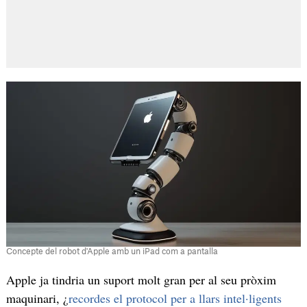
Concepte del robot d'Apple amb un iPad com a pantalla
Apple ja tindria un suport molt gran per al seu pròxim
maquinari, ¿
recordes el protocol per a llars intel·ligents