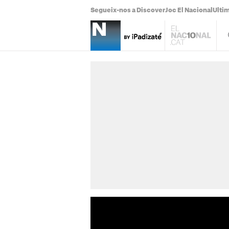
Segueix-nos a Discover
Joc El Nacional
Ultim