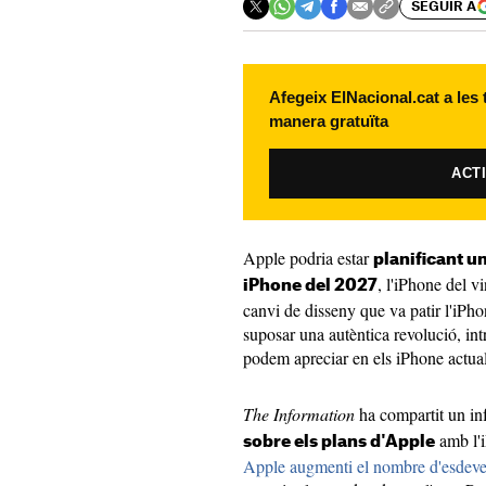
SEGUIR A
Afegeix ElNacional.cat a les
manera gratuïta
ACT
Apple podria estar
planificant u
, l'iPhone del v
iPhone del 2027
canvi de disseny que va patir l'iPho
suposar una autèntica revolució, i
podem apreciar en els iPhone actual
The Information
ha compartit un in
amb l'i
sobre els plans d'Apple
Apple augmenti el nombre d'esdeve