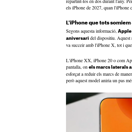
repartint-los en dos durant l'any. 
els iPhone de 2027, quan l'iPhone 
L'iPhone que tots somiem 
Segons aquesta informació,
Apple 
del dispositiu. Aquest 
aniversari
va succeir amb l'iPhone X, tot i que
L'iPhone XX, iPhone 20 o com Appl
pantalla, on
els marcs laterals 
esforçat a reduir els marcs de mane
però aquest model aniria un pas més