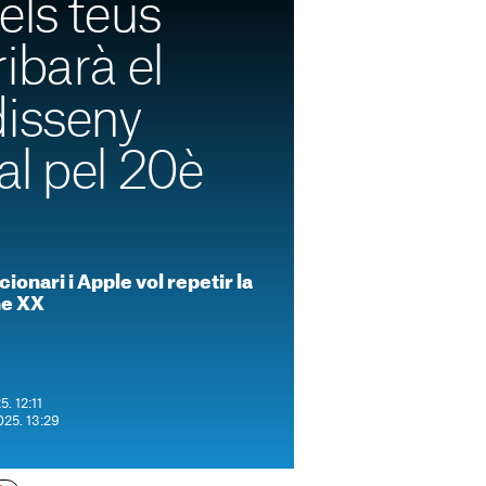
els teus
ibarà el
disseny
al pel 20è
ionari i Apple vol repetir la
ne XX
5. 12:11
025. 13:29