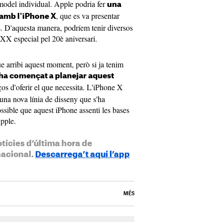
model individual. Apple podria fer
una
, que es va presentar
a amb l'iPhone X
. D'aquesta manera, podríem tenir diversos
XX especial pel 20è aniversari.
 arribi aquest moment, però si ja tenim
 ha començat a planejar aquest
os d'oferir el que necessita. L'iPhone X
 una nova línia de disseny que s'ha
sible que aquest iPhone assenti les bases
pple.
otícies d’última hora de
nacional.
Descarrega’t aquí l’app
MÉS