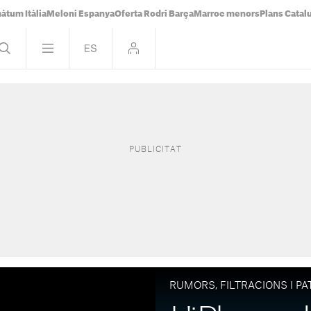
àtum Itàlia
Meloni Espanya
Oferta Rodri Barça
Marroc menors
Plans Catal
RUMORS, FILTRACIONS I P