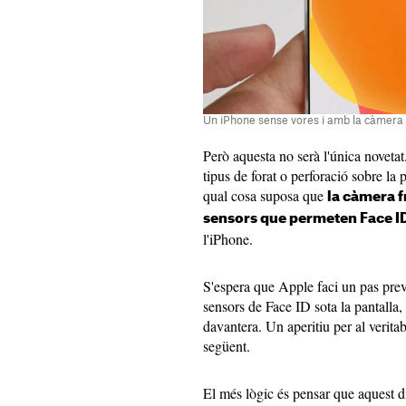
Un iPhone sense vores i amb la càmera i
Però aquesta no serà l'única noveta
tipus de forat o perforació sobre la
qual cosa suposa que
la càmera fr
sensors que permeten Face ID 
l'iPhone.
S'espera que Apple faci un pas prev
sensors de Face ID sota la pantalla,
davantera. Un aperitiu per al verita
següent.
El més lògic és pensar que aquest d