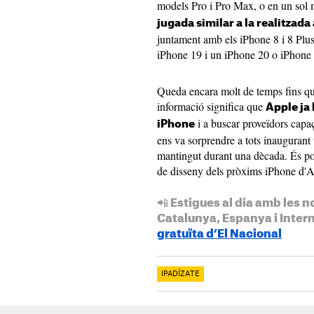
models Pro i Pro Max, o en un sol 
jugada similar a la realitzad
juntament amb els iPhone 8 i 8 Plus
iPhone 19 i un iPhone 20 o iPhone 
Queda encara molt de temps fins que
informació significa que
Apple ja
i a buscar proveïdors capaç
iPhone
ens va sorprendre a tots inaugurant
mantingut durant una dècada. És pos
de disseny dels pròxims iPhone d'A
📲 Estigues al dia amb les n
Catalunya, Espanya i Inter
gratuïta d’El Nacional
IPADÍZATE