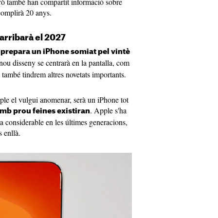
Però també han compartit informació sobre
complirà 20 anys.
arribarà el 2027
prepara un iPhone somiat pel vintè
nou disseny se centrarà en la pantalla, com
 també tindrem altres novetats importants.
e el vulgui anomenar, serà un iPhone tot
. Apple s'ha
amb prou feines existiran
ra considerable en les últimes generacions,
 enllà.