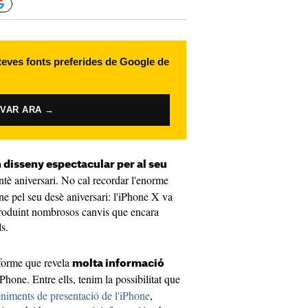
 teves fonts preferides de Google de
IVAR ARA →
n disseny espectacular per al seu
intè aniversari. No cal recordar l'enorme
ne pel seu desè aniversari: l'iPhone X va
ntroduint nombrosos canvis que encara
s.
forme que revela
molta informació
Phone. Entre ells, tenim la possibilitat que
niments de presentació de l'iPhone
,