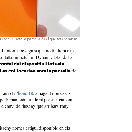
 Face ID sota la pantalla és el que tots somiem
t. L'informe assegura que no tindrem cap
 pantalla, ni notch ni Dynamic Island. La
ontal del dispositiu i tots els
de
es col·locarien sota la pantalla
i amb l'
iPhone 18
, amagant només els
 però mantenint un forat per a la càmera
ble canvi de disseny que arribarà l'any
isseny només estigui disponible en els