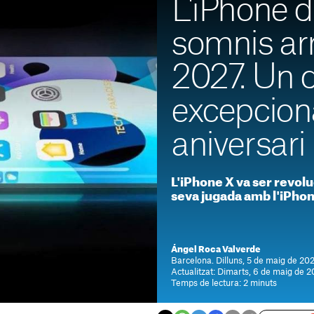
L'iPhone d
somnis arr
2027. Un 
excepcion
aniversari
L'iPhone X va ser revoluc
seva jugada amb l'iPho
Ángel Roca Valverde
Barcelona. Dilluns, 5 de maig de 202
Actualitzat: Dimarts, 6 de maig de 2
Temps de lectura: 2 minuts