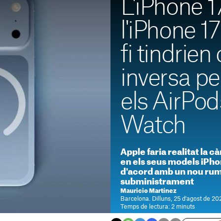
L'iPhone 17
l'iPhone 1
fi tindrien
inversa pe
els AirPods
Watch
Apple faria realitat la 
en els seus models iPho
d'acord amb un nou rum
subministrament
Mauricio Martínez
Barcelona. Dilluns, 25 d'agost de 20
Temps de lectura: 2 minuts