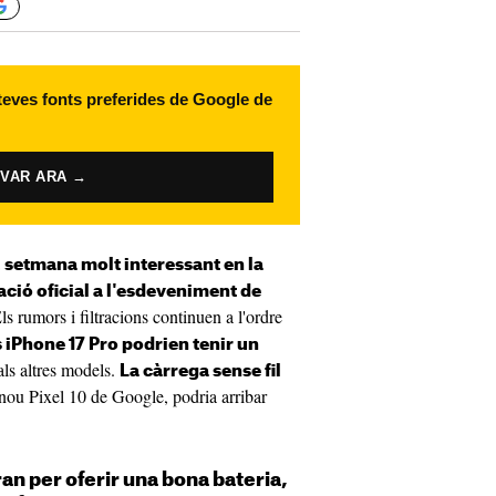
 teves fonts preferides de Google de
IVAR ARA →
a
setmana molt interessant en la
tació oficial a l'esdeveniment de
ls rumors i filtracions continuen a l'ordre
 iPhone 17 Pro podrien tenir un
als altres models.
La càrrega sense fil
l nou Pixel 10 de Google, podria arribar
an per oferir una bona bateria,