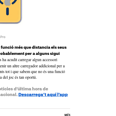
 Pro
 funció més que distancia els seus
robablement per a alguns sigui
ns ha acudit carregar algun accessori
enir un altre carregador addicional per a
nts tot i que sabem que no és una funció
a del joc és tan oportú.
otícies d’última hora de
nacional.
Descarrega’t aquí l’app
MÉS