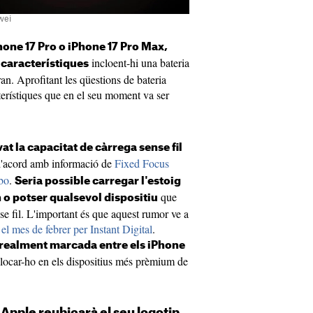
wei
Phone 17 Pro o iPhone 17 Pro Max,
incloent-hi una bateria
característiques
ran. Aprofitant les qüestions de bateria
terístiques que en el seu moment va ser
t la capacitat de càrrega sense fil
d'acord amb informació de
Fixed Focus
ibo
.
Seria possible carregar l'estoig
que
 o potser qualsevol dispositiu
se fil. L'important és que aquest rumor ve a
 el mes de febrer per Instant Digital
.
 realment marcada entre els iPhone
locar-ho en els dispositius més prèmium de
l Apple reubicarà el seu logotip