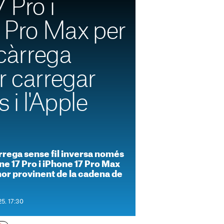
 Pro i
7 Pro Max per
 càrrega
r carregar
 i l'Apple
càrrega sense fil inversa només
ne 17 Pro i iPhone 17 Pro Max
or provinent de la cadena de
25. 17:30