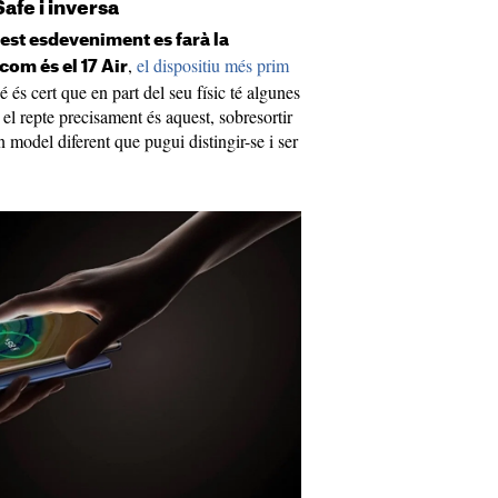
afe i inversa
st esdeveniment es farà la
,
el dispositiu més prim
om és el 17 Air
bé és cert que en part del seu físic té algunes
 el repte precisament és aquest, sobresortir
n model diferent que pugui distingir-se i ser