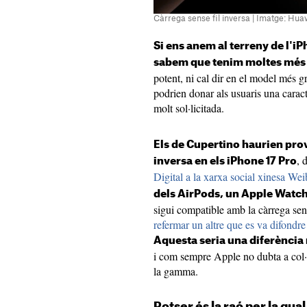
Càrrega sense fil inversa | Imatge: Hua
Si ens anem al terreny de l'i
sabem que tenim moltes més 
potent, ni cal dir en el model més g
podrien donar als usuaris una carac
molt sol·licitada.
Els de Cupertino haurien prova
, 
inversa en els iPhone 17 Pro
Digital a la xarxa social xinesa We
dels AirPods, un Apple Watch
sigui compatible amb la càrrega sen
refermar un altre que es va difondre
Aquesta seria una diferència
i com sempre Apple no dubta a col·
la gamma.
Potser és la raó per la qua