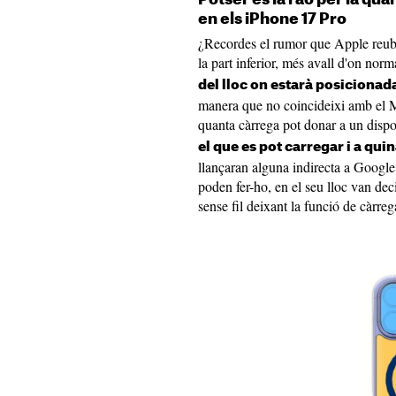
en els iPhone 17 Pro
¿Recordes el rumor que Apple reubic
la part inferior, més avall d'on nor
del lloc on estarà posicionada
manera que no coincideixi amb el M
quanta càrrega pot donar a un dispo
el que es pot carregar i a qui
llançaran alguna indirecta a Google
poden fer-ho, en el seu lloc van dec
sense fil deixant la funció de càrrega