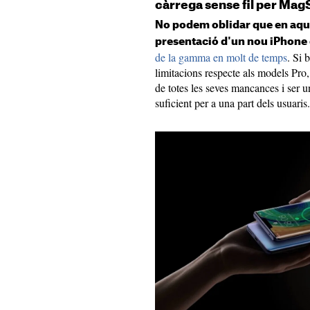
càrrega sense fil per MagS
No podem oblidar que en aque
presentació d'un nou iPhone c
de la gamma en molt de temps
. Si 
limitacions respecte als models Pro,
de totes les seves mancances i ser u
suficient per a una part dels usuaris.