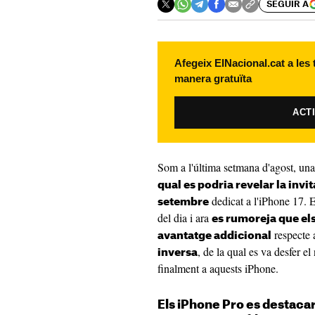
SEGUIR A
Afegeix ElNacional.cat a les
manera gratuïta
ACT
Som a l'última setmana d'agost, un
qual es podria revelar la invi
dedicat a l'iPhone 17. E
setembre
del dia i ara
es rumoreja que els
respecte 
avantatge addicional
, de la qual es va desfer e
inversa
finalment a aquests iPhone.
Els iPhone Pro es destacar