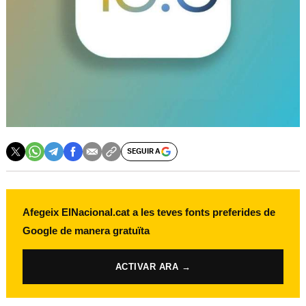
SEGUIR A
Afegeix ElNacional.cat a les teves fonts preferides de
Google de manera gratuïta
ACTIVAR ARA →