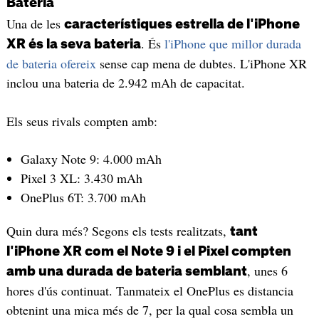
Bateria
Una de les
característiques estrella de l'iPhone
. És
l'iPhone que millor durada
XR és la seva bateria
de bateria ofereix
sense cap mena de dubtes. L'iPhone XR
inclou una bateria de 2.942 mAh de capacitat.
Els seus rivals compten amb:
Galaxy Note 9: 4.000 mAh
Pixel 3 XL: 3.430 mAh
OnePlus 6T: 3.700 mAh
Quin dura més? Segons els tests realitzats,
tant
l'iPhone XR com el Note 9 i el Pixel compten
, unes 6
amb una durada de bateria semblant
hores d'ús continuat. Tanmateix el OnePlus es distancia
obtenint una mica més de 7, per la qual cosa sembla un