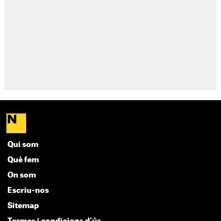
Qui som
Què fem
On som
Escriu-nos
Sitemap