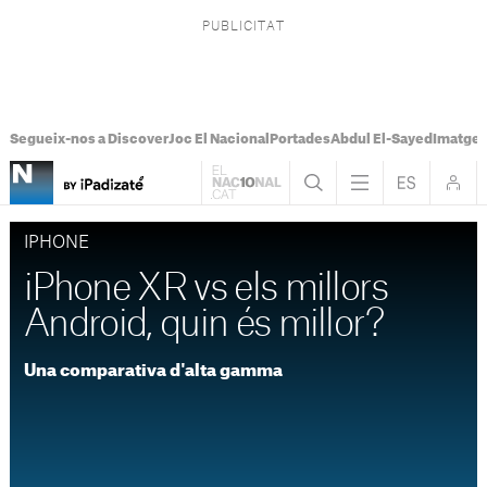
Segueix-nos a Discover
Joc El Nacional
Portades
Abdul El-Sayed
Imatges
IPHONE
iPhone XR vs els millors
Android, quin és millor?
Una comparativa d'alta gamma