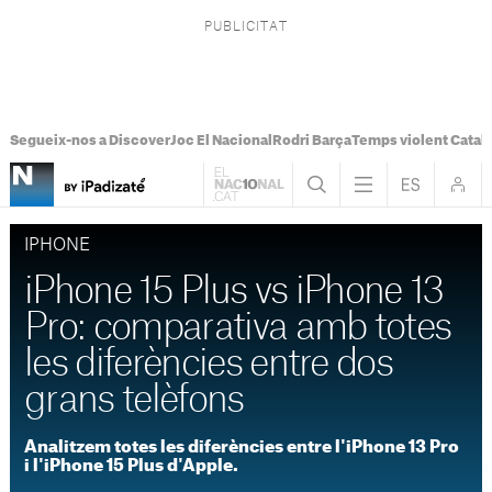
Segueix-nos a Discover
Joc El Nacional
Rodri Barça
Temps violent Catal
IPHONE
iPhone 15 Plus vs iPhone 13
Pro: comparativa amb totes
les diferències entre dos
grans telèfons
Analitzem totes les diferències entre l'iPhone 13 Pro
i l'iPhone 15 Plus d'Apple.