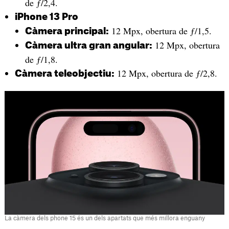
de ƒ/2,4.
iPhone 13 Pro
12 Mpx, obertura de ƒ/1,5.
Càmera principal:
12 Mpx, obertura
Càmera ultra gran angular:
de ƒ/1,8.
12 Mpx, obertura de ƒ/2,8.
Càmera teleobjectiu:
La càmera dels phone 15 és un dels apartats que més millora enguany