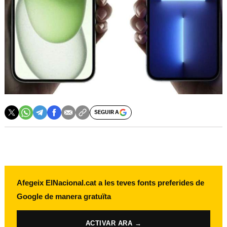
SEGUIR A
Afegeix ElNacional.cat a les teves fonts preferides de
Google de manera gratuïta
ACTIVAR ARA →