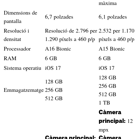
màxima
Dimensions de
6,7 polzades
6,1 polzades
pantalla
Resolució i
Resolució de 2.796 per
2.532 per 1.170
densitat
1.290 píxels a 460 p/p
píxels a 460 p/p
Processador
A16 Bionic
A15 Bionic
RAM
6 GB
6 GB
Sistema operatiu
iOS 17
iOS 17
128 GB
128 GB
256 GB
Emmagatzematge
256 GB
512 GB
512 GB
1 TB
Càmera
12
principal:
mpx
Càmera principal:
Càmera