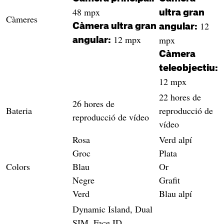
48 mpx
ultra gran
Càmeres
12
Càmera ultra gran
angular:
12 mpx
mpx
angular:
Càmera
teleobjectiu:
12 mpx
22 hores de
26 hores de
Bateria
reproducció de
reproducció de vídeo
vídeo
Rosa
Verd alpí
Groc
Plata
Colors
Blau
Or
Negre
Grafit
Verd
Blau alpí
Dynamic Island, Dual
SIM, Face ID,