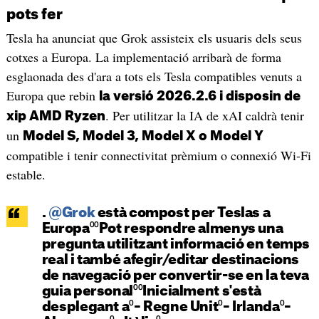
pots fer
Tesla ha anunciat que Grok assisteix els usuaris dels seus
cotxes a Europa. La implementació arribarà de forma
esglaonada des d'ara a tots els Tesla compatibles venuts a
Europa que rebin
la versió 2026.2.6 i disposin de
. Per utilitzar la IA de xAI caldrà tenir
xip AMD Ryzen
un
Model S, Model 3, Model X o Model Y
compatible i tenir connectivitat prèmium o connexió Wi-Fi
estable.
.
@Grok
està compost per Teslas a
Europa⁰⁰Pot respondre almenys una
pregunta utilitzant informació en temps
real i també afegir/editar destinacions
de navegació per convertir-se en la teva
guia personal⁰⁰Inicialment s'està
desplegant a⁰– Regne Unit⁰– Irlanda⁰–