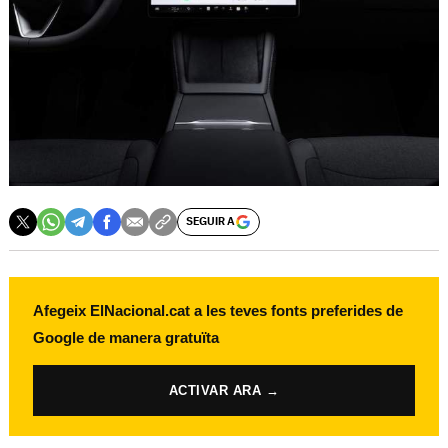
SEGUIR A
Afegeix ElNacional.cat a les teves fonts preferides de
Google de manera gratuïta
ACTIVAR ARA →