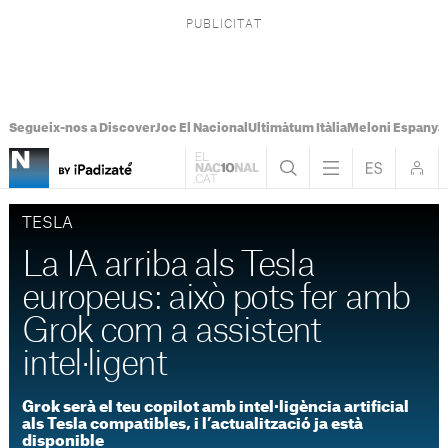
Segueix-nos a Discover
Joc El Nacional
Ultimàtum Itàlia
Meloni Espanya
TESLA
La IA arriba als Tesla
europeus: això pots fer amb
Grok com a assistent
intel·ligent
Grok serà el teu copilot amb intel·ligència artificial
als Tesla compatibles, i l’actualització ja està
disponible