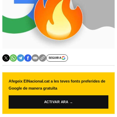
SEGUIR A
Afegeix ElNacional.cat a les teves fonts preferides de
Google de manera gratuïta
ACTIVAR ARA →