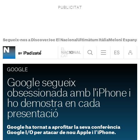
Segueix-nos a Discover
Joc El Nacional
Ultimàtum Itàlia
Meloni Espanya
GOOGLE
Google segueix
obsessionada amb l'iPhone i
ho demostra en cada
presentació
Google ha tornat a aprofitar la seva conferència
Google I/O per atacar de nou Apple i l'iPhone.