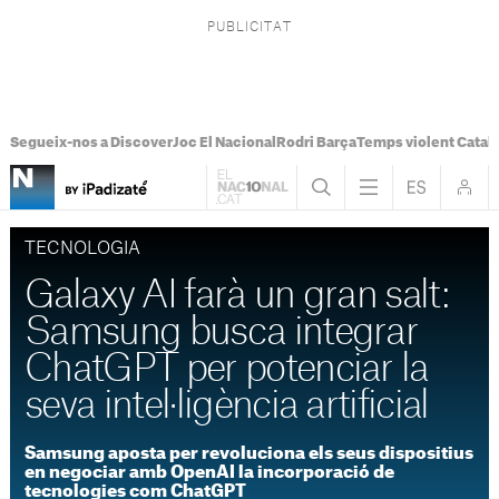
Segueix-nos a Discover
Joc El Nacional
Rodri Barça
Temps violent Catal
TECNOLOGIA
Galaxy AI farà un gran salt:
Samsung busca integrar
ChatGPT per potenciar la
seva intel·ligència artificial
Samsung aposta per revoluciona els seus dispositius
en negociar amb OpenAI la incorporació de
tecnologies com ChatGPT