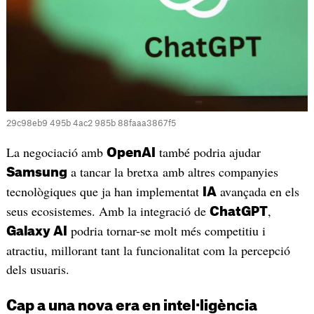
29c98eb9 495b 4ac2 985b 88faaa3867f5
La negociació amb
també podria ajudar
OpenAI
a tancar la bretxa amb altres companyies
Samsung
tecnològiques que ja han implementat
avançada en els
IA
seus ecosistemes. Amb la integració de
,
ChatGPT
podria tornar-se molt més competitiu i
Galaxy AI
atractiu, millorant tant la funcionalitat com la percepció
dels usuaris.
Cap a una nova era en intel·ligència