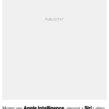
Mentre que
, integrat a
i altres
Apple Intelligence
Siri