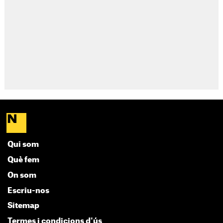
Qui som
Què fem
On som
Escriu-nos
Sitemap
Termes i condicions d'ús