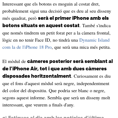
Interessant que els botons es moguin al costat dret,
probablement sigui una decisió que es deu al seu disseny
més quadrat, però
serà el primer iPhone amb els
. També s'indica
botons situats en aquest costat
que només tindrem un petit forat per a la càmera frontal,
lògic en no tenir Face ID, no tindrà una
Dynamic Island
com la de l'iPhone 18 Pro
, que serà una mica més petita.
El mòdul de
càmeres posterior serà semblant al
de l'iPhone Air, tot i que amb dues càmeres
. Curiosament es diu
disposades horitzontalment
que el fons d'aquest mòdul serà negre, independentment
del color del dispositiu. Que podria ser blanc o negre,
segons aquest informe. Sembla que serà un disseny molt
interessant, que veurem a finals d'any.
📲 Estigues al dia amb les notícies d’última