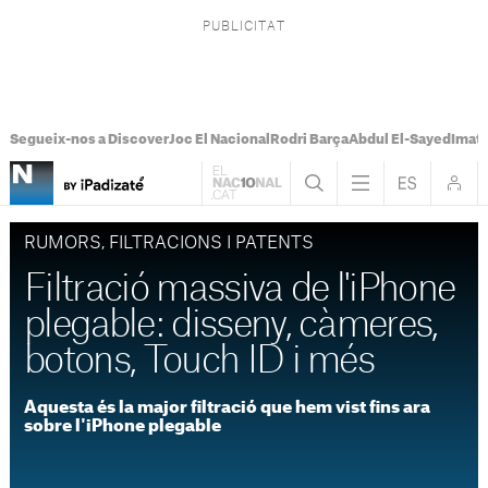
Segueix-nos a Discover
Joc El Nacional
Rodri Barça
Abdul El-Sayed
Imatg
RUMORS, FILTRACIONS I PATENTS
Filtració massiva de l'iPhone
plegable: disseny, càmeres,
botons, Touch ID i més
Aquesta és la major filtració que hem vist fins ara
sobre l'iPhone plegable