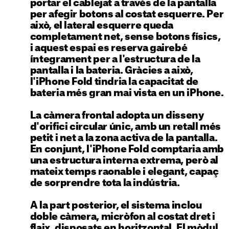
portar el cablejat a través de la pantalla
per afegir botons al costat esquerre. Per
això, el lateral esquerre queda
completament net, sense botons físics,
i aquest espai es reserva gairebé
íntegrament per a l'estructura de la
pantalla i la bateria. Gràcies a això,
l'iPhone Fold tindria la
capacitat de
bateria més gran mai vista en un iPhone
.
La càmera frontal adopta un disseny
d'
orifici circular únic
, amb un retall més
petit i net a la zona activa de la pantalla.
En conjunt, l'iPhone Fold comptaria amb
una estructura interna extrema, però al
mateix temps raonable i elegant, capaç
de sorprendre tota la indústria.
A la part posterior, el sistema inclou
doble càmera, micròfon al costat dret i
flaix
, disposats en horitzontal. El mòdul