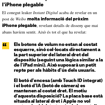
l'iPhone plegable
El conegut leaker
Instant Digital
acaba de revelar en un
post de
Weibo
molta informació del pròxim
, revelant detalls de disseny que mai
iPhone plegable
abans havíem sentit. Això és tot el que ha revelat:
Els
botons de volum no estan al costat
esquerre
, sinó col·locats directament a
la part superior del lateral dret del
dispositiu (seguint una lògica similar a la
de l'iPad mini). Això suposarà un petit
repte per als hàbits d'ús dels usuaris.
El botó d'encesa (amb Touch ID integrat)
i el botó d'IA (botó de càmera) es
mantenen al costat dret. El motiu
d'aquesta disposició? La placa base està
situada al lateral dret i Apple no vol