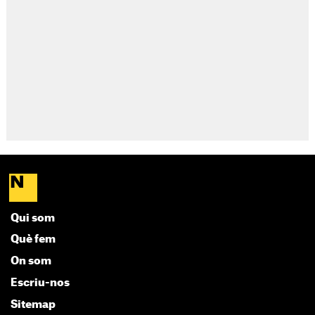
Qui som
Què fem
On som
Escriu-nos
Sitemap