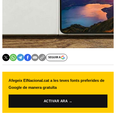
SEGUIR A
Afegeix ElNacional.cat a les teves fonts preferides de
Google de manera gratuïta
ACTIVAR ARA →