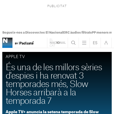
Segueix-nos a Discover
Joc El Nacional
ERC àudios filtrats
PP menors mi
APPLE TV
És una de les millors sèries
d'espies i ha renovat 3
temporades més, Slow
Horses arribarà a la
temporada 7
Apple TV+ anuncia la setena temporada de Slow