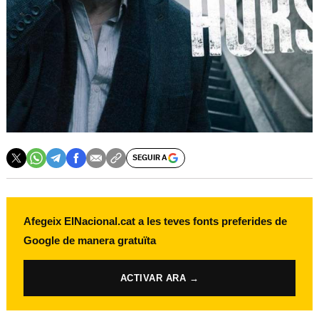
SEGUIR A
Afegeix ElNacional.cat a les teves fonts preferides de
Google de manera gratuïta
ACTIVAR ARA →