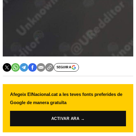
SEGUIR A
Afegeix ElNacional.cat a les teves fonts preferides de
Google de manera gratuïta
ACTIVAR ARA →