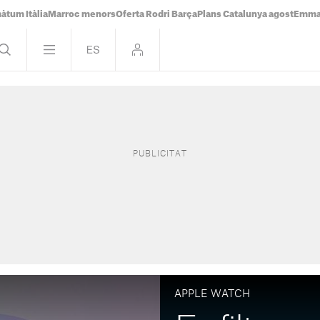
àtum Itàlia
Marroc menors
Oferta Rodri Barça
Plans Catalunya agost
Emma 
APPLE WATCH