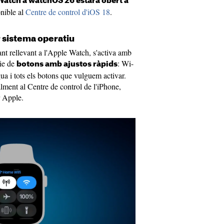
 Watch a watchOS 26 estarà obert a
nible al
Centre de control d'iOS 18
.
 sistema operatiu
ant rellevant a l'Apple Watch, s'activa amb
rie de
: Wi-
botons amb ajustos ràpids
ua i tots els botons que vulguem activar.
ment al Centre de control de l'iPhone,
r Apple.