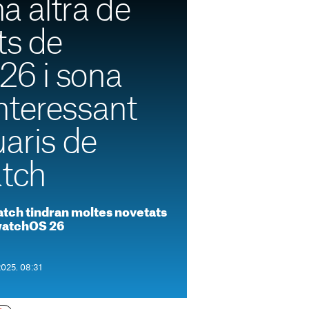
na altra de
ts de
6 i sona
nteressant
uaris de
atch
Watch tindran moltes novetats
 watchOS 26
2025. 08:31