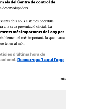
m els del Centre de control de
ls desenvolupadors.
ressants dels nous sistemes operatius
ra a la seva presentació oficial. La
ents més importants de l'any per
robablement el més important. Ja que marca
 que tenen al món.
otícies d’última hora de
nacional.
Descarrega’t aquí l’app
MÉS