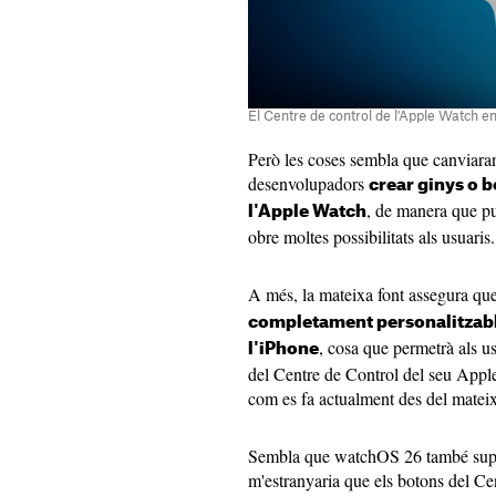
El Centre de control de l'Apple Watch e
Però les coses sembla que canviar
desenvolupadors
crear ginys o b
, de manera que p
l'Apple Watch
obre moltes possibilitats als usuaris.
A més, la mateixa font assegura qu
completament personalitzable
, cosa que permetrà als us
l'iPhone
del Centre de Control del seu Appl
com es fa actualment des del mateix
Sembla que watchOS 26 també supos
m'estranyaria que els botons del Ce