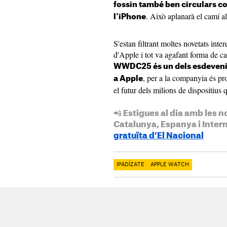
fossin també ben circulars co
. Això aplanarà el camí a
l'iPhone
S'estan filtrant moltes novetats inte
d'Apple i tot va agafant forma de ca
WWDC25 és un dels esdevenim
, per a la companyia és p
a Apple
el futur dels milions de dispositius
📲 Estigues al dia amb les n
Catalunya, Espanya i Inter
gratuïta d’El Nacional
IPADÍZATE
APPLE WATCH