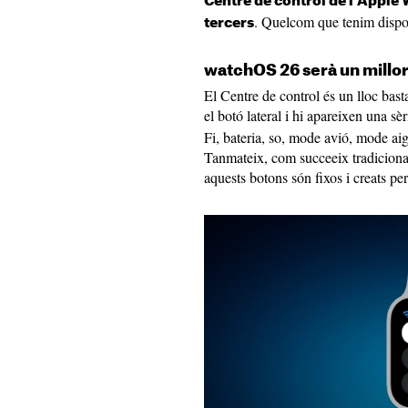
Centre de control de l'Apple
. Quelcom que tenim dispo
tercers
watchOS 26 serà un millor
El Centre de control és un lloc bast
el botó lateral i hi apareixen una sè
Fi, bateria, so, mode avió, mode aig
Tanmateix, com succeeix tradicional
aquests botons són fixos i creats pe