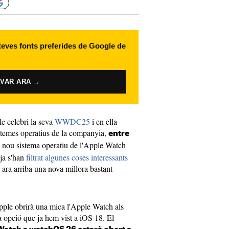
 teves fonts preferides de Google de
IVAR ARA →
e celebri la seva
WWDC25
i en ella
istemes operatius de la companyia,
entre
l nou sistema operatiu de l'Apple Watch
 ja s'han
filtrat algunes coses interessants
I ara arriba una nova millora bastant
pple obrirà una mica l'Apple Watch als
 opció que ja hem vist a iOS 18. El