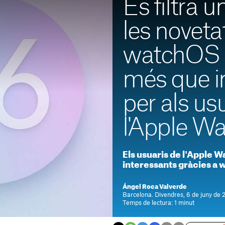
Es filtra u
les noveta
watchOS 2
més que i
per als us
l'Apple W
Els usuaris de l'Apple 
interessants gràcies a
Ángel Roca Valverde
Barcelona. Divendres, 6 de juny de 
Temps de lectura: 1 minut