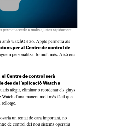
ns permet accedir a molts ajustos ràpidament
an amb watchOS 26. Apple permetrà als
otons per al Centre de control de
uguem personalitzar-lo molt més. Això ens
e
el Centre de control serà
 des de l'aplicació Watch a
uaris afegir, eliminar o reordenar els ginys
e Watch d'una manera molt més fàcil que
 rellotge.
aria un rentat de cara important, no
ntre de control del nou sistema operatiu