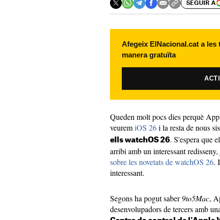
SEGUIR A
Afegeix ElNacional.cat a les
manera gratuïta
ACT
Queden molt pocs dies perquè Appl
veurem
iOS 26
i la resta de nous s
. S'espera que e
ells watchOS 26
arribi amb un interessant redisseny,
sobre les novetats de watchOS 26
. 
interessant.
Segons ha pogut saber
9to5Mac
, A
desenvolupadors de tercers amb una