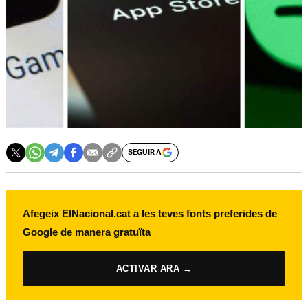
SEGUIR A
Afegeix ElNacional.cat a les teves fonts preferides de
Google de manera gratuïta
ACTIVAR ARA →