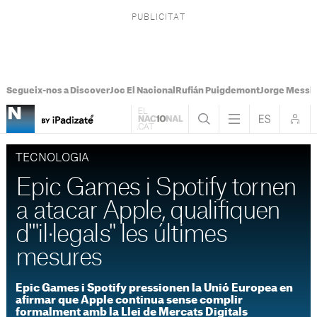
Segueix-nos a Discover
Joc El Nacional
Rufián Puigdemont
Jorge Messi
TECNOLOGIA
Epic Games i Spotify tornen
a atacar Apple, qualifiquen
d'"il·legals" les últimes
mesures
Epic Games i Spotify pressionen la Unió Europea en
afirmar que Apple continua sense complir
formalment amb la Llei de Mercats Digitals