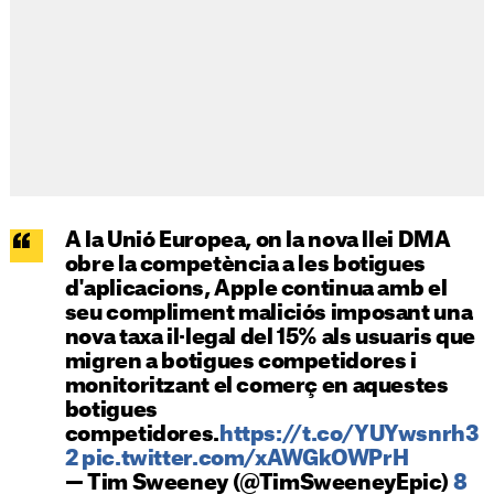
A la Unió Europea, on la nova llei DMA
obre la competència a les botigues
d'aplicacions, Apple continua amb el
seu compliment maliciós imposant una
nova taxa il·legal del 15% als usuaris que
migren a botigues competidores i
monitoritzant el comerç en aquestes
botigues
competidores.
https://t.co/YUYwsnrh3
2
pic.twitter.com/xAWGkOWPrH
— Tim Sweeney (@TimSweeneyEpic)
8