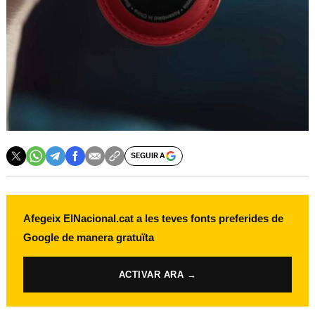
SEGUIR A
Afegeix ElNacional.cat a les teves fonts preferides de
Google de manera gratuïta
ACTIVAR ARA →