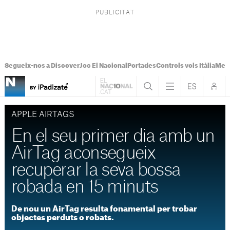
Segueix-nos a Discover
Joc El Nacional
Portades
Controls vols Itàlia
Mes
APPLE AIRTAGS
En el seu primer dia amb un
AirTag aconsegueix
recuperar la seva bossa
robada en 15 minuts
De nou un AirTag resulta fonamental per trobar
objectes perduts o robats.