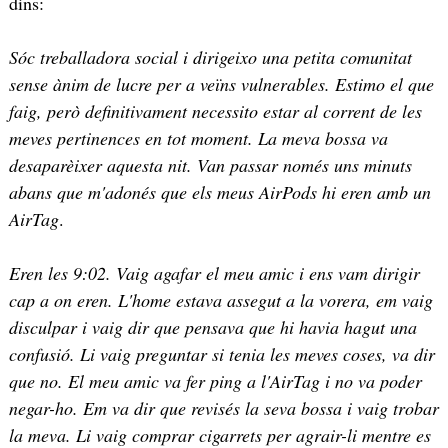
dins:
Sóc treballadora social i dirigeixo una petita comunitat
sense ànim de lucre per a veïns vulnerables. Estimo el que
faig, però definitivament necessito estar al corrent de les
meves pertinences en tot moment. La meva bossa va
desaparèixer aquesta nit. Van passar només uns minuts
abans que m'adonés que els meus AirPods hi eren amb un
AirTag
.
Eren les 9:02. Vaig agafar el meu amic i ens vam dirigir
cap a on eren. L'home estava assegut a la vorera, em vaig
disculpar i vaig dir que pensava que hi havia hagut una
confusió. Li vaig preguntar si tenia les meves coses, va dir
que no. El meu amic va fer ping a l'AirTag i no va poder
negar-ho. Em va dir que revisés la seva bossa i vaig trobar
la meva. Li vaig comprar cigarrets per agrair-li mentre es