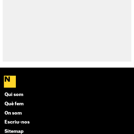
Qui som
Què fem
On som
Escriu-nos
Sitemap