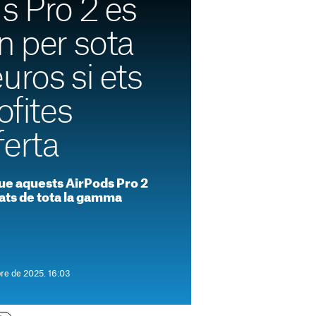
s Pro 2 es
 per sota
uros si ets
ofites
ferta
que aquests AirPods Pro 2
ats de tota la gamma
re de 2025. 16:03