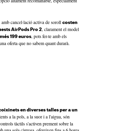
a opció altament recomanable, especialment
4
amb cancel·lació activa de soroll
costen
, clarament el model
ests AirPods Pro 2
, pots fer-te amb els
més 199 euros
una oferta que no sabem quant durarà.
ixinets en diverses talles per a un
tents a la pols, a la suor i a l'aigua, són
controls tàctils s'activen prement sobre la
b una sola càrrega, ofereixen fins a 6 hores