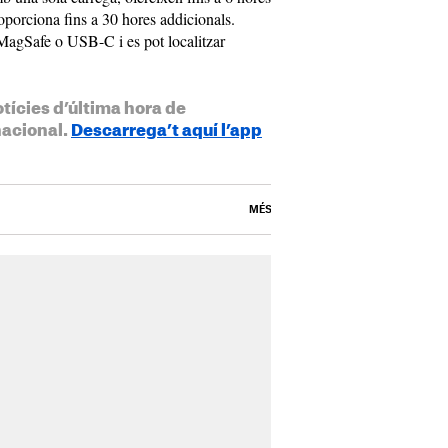
roporciona fins a 30 hores addicionals.
 MagSafe o USB-C i es pot localitzar
otícies d’última hora de
nacional.
Descarrega’t aquí l’app
MÉS