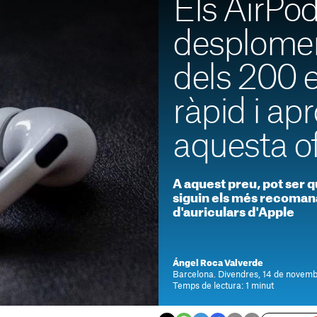
Els AirPod
desplomen
dels 200 e
ràpid i apr
aquesta o
A aquest preu, pot ser 
siguin els més recoman
d'auriculars d'Apple
Ángel Roca Valverde
Barcelona. Divendres, 14 de novemb
Temps de lectura: 1 minut