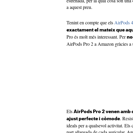
estrenada, per la qual cosa són un
a aquest preu.
Tenint en compte que els
AirPods 
exactament el mateix que aqu
Pro és molt més interessant. Per
no
AirPods Pro 2 a Amazon gràcies a 
Els
AirPods Pro 2 venen amb co
. Resis
ajust perfecte i còmode
ideals per a qualsevol activitat. Els 
part allargada de cada auricular. Am