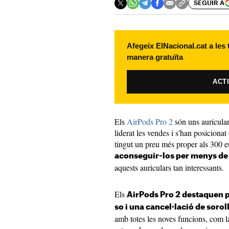
SEGUIR A
Afegeix ElNacional.cat a les
manera gratuïta
ACT
Els
AirPods Pro 2
són uns auricular
liderat les vendes i s'han posiciona
tingut un preu més proper als 300 eu
aconseguir-los per menys de
aquests auriculars tan interessants.
Els
AirPods Pro 2 destaquen pe
so i una cancel·lació de sorol
amb totes les noves funcions, com l