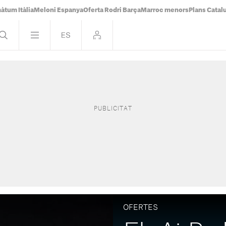
àtum Itàlia
Meloni Espanya
Oferta Rodri Barça
Marroc menors
Plans Catal
OFERTES