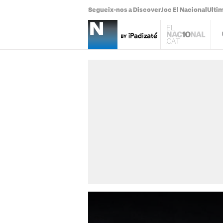
Segueix-nos a Discover
Joc El Nacional
Ultim