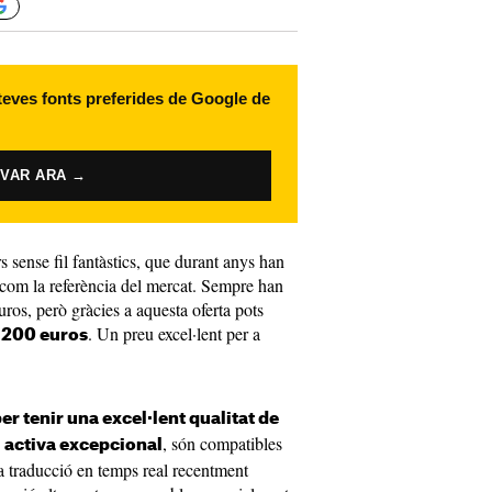
 teves fonts preferides de Google de
IVAR ARA →
s sense fil fantàstics, que durant anys han
t com la referència del mercat. Sempre han
ros, però gràcies a aquesta oferta pots
. Un preu excel·lent per a
 200 euros
r tenir una excel·lent qualitat de
, són compatibles
l activa excepcional
a traducció en temps real recentment