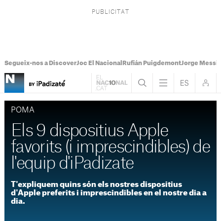
Segueix-nos a Discover
Joc El Nacional
Rufián Puigdemont
Jorge Messi
POMA
Els 9 dispositius Apple
favorits (i imprescindibles) de
l'equip d'iPadizate
T'expliquem quins són els nostres dispositius
d'Apple preferits i imprescindibles en el nostre dia a
dia.