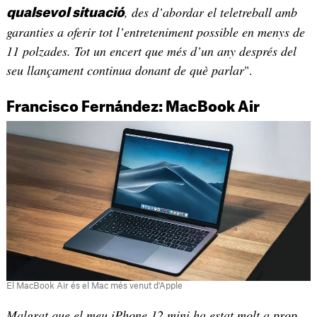
, des d’abordar el teletreball amb
qualsevol situació
garanties a oferir tot l’entreteniment possible en menys de
11 polzades. Tot un encert que més d’un any després del
seu llançament continua donant de què parlar
".
Francisco Fernández: MacBook Air
El MacBook Air és el Mac més venut d'Apple
Malgrat que el meu iPhone 12 mini ha estat molt a prop