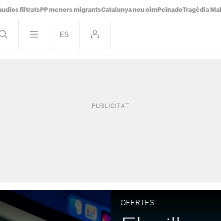
udios filtrats
PP menors migrants
Catalunya nou cim
Peinado
Tragèdia Ma
OFERTES