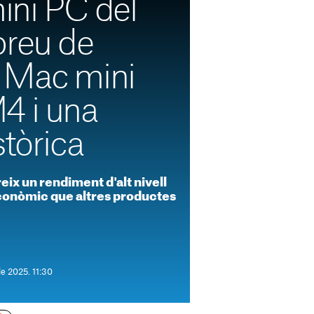
mini PC del
preu de
 Mac mini
4 i una
stòrica
eix un rendiment d'alt nivell
conòmic que altres productes
de 2025. 11:30