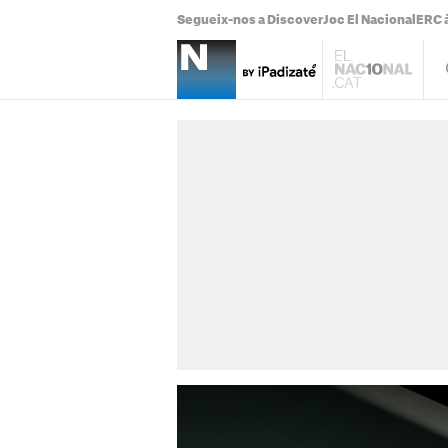
Segueix-nos a Discover
Joc El Nacional
ERC à