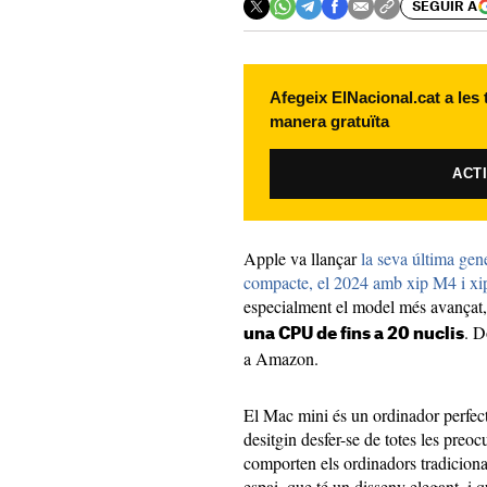
SEGUIR A
Afegeix ElNacional.cat a les
manera gratuïta
ACT
Apple va llançar
la seva última gen
compacte, el 2024 amb xip M4 i x
especialment el model més avançat
. D
una CPU de fins a 20 nuclis
a Amazon.
El Mac mini és un ordinador perfect
desitgin desfer-se de totes les preoc
comporten els ordinadors tradicion
espai, que té un disseny elegant, i 