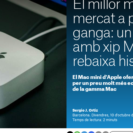
El millor 
mercat a 
ganga: un
amb xip M
rebaixa hi
El Mac mini d'Apple ofer
per un preu molt més e
de la gamma Mac
Sergio J. Ortiz
Barcelona. Divendres, 10 d'octubre 
Temps de lectura: 2 minuts