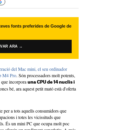
 teves fonts preferides de Google de
IVAR ARA →
eració del Mac mini, el seu ordinador
ip M4 Pro
. Són processadors molt potents,
, que incorpora
una CPU de 14 nuclis i
oncs bé, ara aquest petit mató està d'oferta
e per a tots aquells consumidors que
upacions i totes les vicissituds que
als. És un mini PC que ocupa molt poc
que ofereix un rendiment superlatiu. A més,