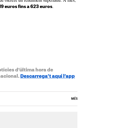
.
19 euros fins a 623 euros
otícies d’última hora de
nacional.
Descarrega’t aquí l’app
MÉS