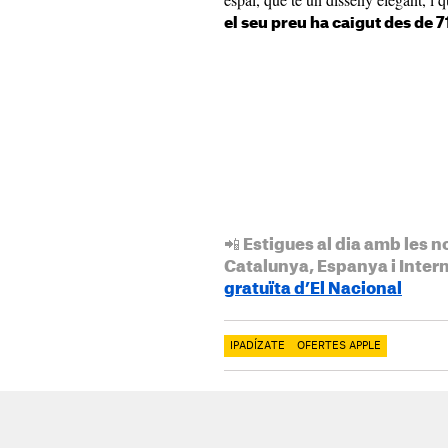
el seu preu ha caigut des de 7
📲 Estigues al dia amb les n
Catalunya, Espanya i Inter
gratuïta d’El Nacional
IPADÍZATE
OFERTES APPLE