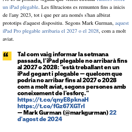
un iPad plegable
. Les filtracions es remunten fins a inicis
de l'any 2023, tot i que per ara només s'han albirat
prototips d'aquest dispositiu. Segons Mark Gurman,
aquest
iPad Pro plegable arribaria el 2027 o el 2028
, com a molt
aviat.
Tal com vaig informar la setmana
passada, l'iPad plegable no arribarà fins
al 2027 o 2028: "està treballant en un
iPad gegant i plegable — quelcom que
podria no arribar fins al 2027 o 2028
com a molt aviat, segons persones amb
coneixement de l'esforç."
https://t.co/qnyE8pknaH
https://t.co/fGz67XGTrI
— Mark Gurman (@markgurman)
22
d'agost de 2024