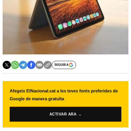
SEGUIR A
Afegeix ElNacional.cat a les teves fonts preferides de
Google de manera gratuïta
ACTIVAR ARA →