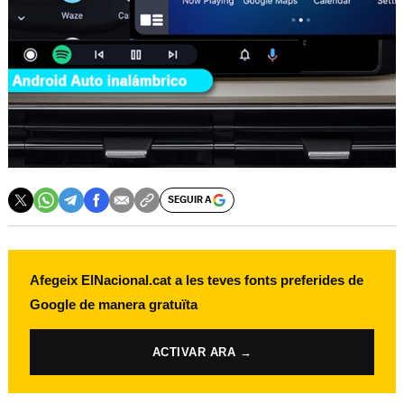
SEGUIR A
Afegeix ElNacional.cat a les teves fonts preferides de
Google de manera gratuïta
ACTIVAR ARA →