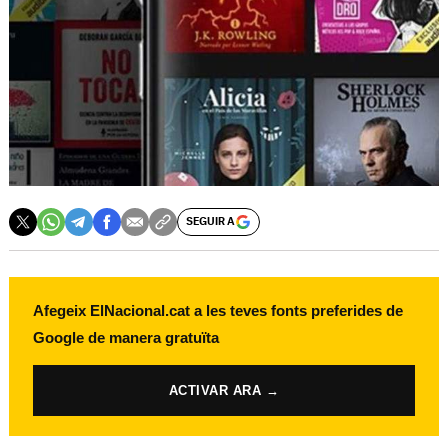
SEGUIR A
Afegeix ElNacional.cat a les teves fonts preferides de
Google de manera gratuïta
ACTIVAR ARA →