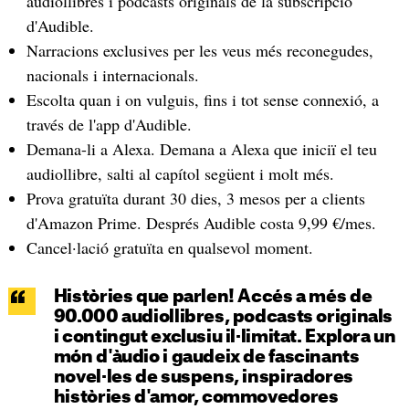
audiollibres i podcasts originals de la subscripció
d'Audible.
Narracions exclusives per les veus més reconegudes,
nacionals i internacionals.
Escolta quan i on vulguis, fins i tot sense connexió, a
través de l'app d'Audible.
Demana-li a Alexa. Demana a Alexa que iniciï el teu
audiollibre, salti al capítol següent i molt més.
Prova gratuïta durant 30 dies, 3 mesos per a clients
d'Amazon Prime. Després Audible costa 9,99 €/mes.
Cancel·lació gratuïta en qualsevol moment.
Històries que parlen! Accés a més de
90.000 audiollibres, podcasts originals
i contingut exclusiu il·limitat. Explora un
món d'àudio i gaudeix de fascinants
novel·les de suspens, inspiradores
històries d'amor, commovedores