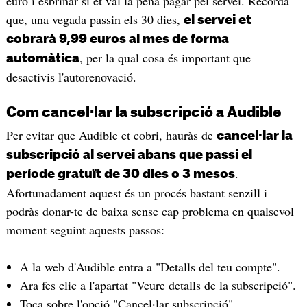
euro i esbrinar si et val la pena pagar pel servei. Recorda
que, una vegada passin els 30 dies,
el servei et
cobrarà 9,99 euros al mes de forma
, per la qual cosa és important que
automàtica
desactivis l'autorenovació.
Com cancel·lar la subscripció a Audible
Per evitar que Audible et cobri, hauràs de
cancel·lar la
subscripció al servei abans que passi el
.
període gratuït de 30 dies o 3 mesos
Afortunadament aquest és un procés bastant senzill i
podràs donar-te de baixa sense cap problema en qualsevol
moment seguint aquests passos:
A la web d'Audible entra a "Detalls del teu compte".
Ara fes clic a l'apartat "Veure detalls de la subscripció".
Toca sobre l'opció "Cancel·lar subscripció".