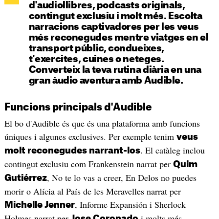
d'audiollibres, podcasts originals,
contingut exclusiu i molt més. Escolta
narracions captivadores per les veus
més reconegudes mentre viatges en el
transport públic, condueixes,
t'exercites, cuines o neteges.
Converteix la teva rutina diària en una
gran àudio aventura amb Audible.
Funcions principals d'Audible
El bo d'Audible és que és una plataforma amb funcions
úniques i algunes exclusives. Per exemple tenim
veus
. El catàleg inclou
molt reconegudes narrant-los
contingut exclusiu com Frankenstein narrat per
Quim
, No te lo vas a creer, En Delos no puedes
Gutiérrez
morir o Alícia al País de les Meravelles narrat per
, Informe Expansión i Sherlock
Michelle Jenner
Holmes narrat per
i molts més.
Jose Coronado