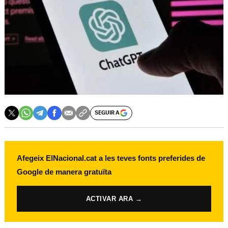
SEGUIR A
Afegeix ElNacional.cat a les teves fonts preferides de
Google de manera gratuïta
ACTIVAR ARA →