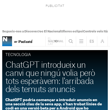
Segueix-nos a Discover
Joc El Nacional
Ulleres eclipsi
Controls vols Itàli
TECNOLOGIA
ChatGPT introdueix un
canvi que ningú volia però
tots esperàvem: l'arribada
dels temuts anuncis
ChatGPT podria començar a introduir anuncis en
una secció clau de la seva app, s'han trobat línies de
codi en una versió beta per a Android que ho