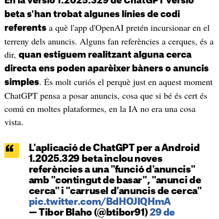
En la versió 1.2025.329 de ChatGPT versió
beta s'han trobat algunes línies de codi
a què l'app d'OpenAI pretén incursionar en el
referents
terreny dels anuncis. Alguns fan referències a cerques, és a
dir,
quan estiguem realitzant alguna cerca
directa ens poden aparèixer bàners o anuncis
. És molt curiós el perquè just en aquest moment
simples
ChatGPT pensa a posar anuncis, cosa que si bé és cert és
comú en moltes plataformes, en la IA no era una cosa
vista.
L'aplicació de ChatGPT per a Android
1.2025.329 beta inclou noves
referències a una "funció d'anuncis"
amb "contingut de basar", "anunci de
cerca" i "carrusel d'anuncis de cerca"
pic.twitter.com/BdHOJIQHmA
— Tibor Blaho (@btibor91)
29 de