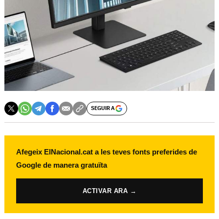
SEGUIR A
Afegeix ElNacional.cat a les teves fonts preferides de
Google de manera gratuïta
ACTIVAR ARA →