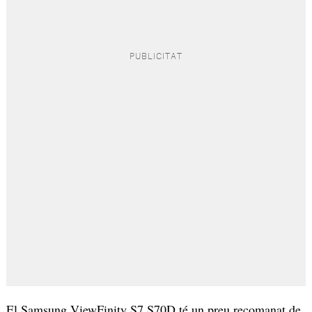
El Samsung ViewFinity S7 S70D té un preu recomanat de