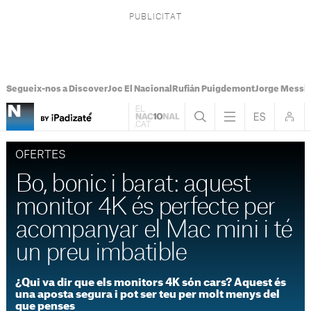
Segueix-nos a Discover
Joc El Nacional
Rufián Puigdemont
Jorge Messi
OFERTES
Bo, bonic i barat: aquest
monitor 4K és perfecte per
acompanyar el Mac mini i té
un preu imbatible
¿Qui va dir que els monitors 4K són cars? Aquest és
una aposta segura i pot ser teu per molt menys del
que penses