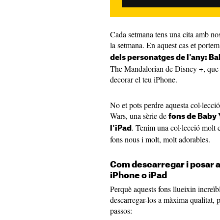
Cada setmana tens una cita amb nosa
la setmana. En aquest cas et porte
dels personatges de l'any: B
The Mandalorian de Disney +, qu
decorar el teu iPhone.
No et pots perdre aquesta col·lecció 
Wars, una sèrie de
fons de Baby 
. Tenim una col·lecció molt
l'iPad
fons nous i molt, molt adorables.
Com descarregar i posar a
iPhone o iPad
Perquè aquests fons llueixin increïb
descarregar-los a màxima qualitat, p
passos: