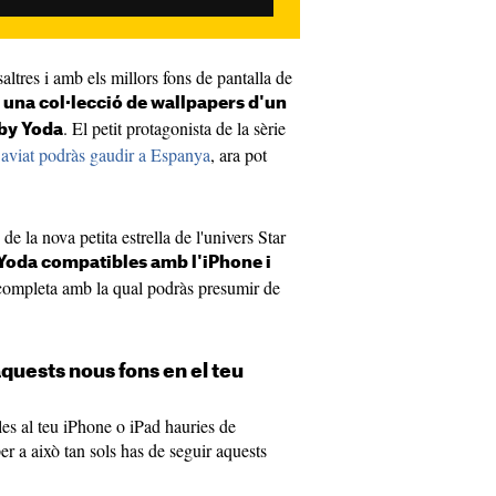
ltres i amb els millors fons de pantalla de
m
una col·lecció de wallpapers d'un
. El petit protagonista de la sèrie
aby Yoda
e
aviat podràs gaudir a Espanya
, ara pot
de la nova petita estrella de l'univers Star
Yoda compatibles amb l'iPhone i
 completa amb la qual podràs presumir de
quests nous fons en el teu
les al teu iPhone o iPad hauries de
er a això tan sols has de seguir aquests