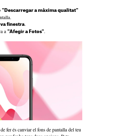
ó
"Descarregar a màxima qualitat"
talla.
.
va finestra
ca a
.
"Afegir a Fotos"
de fer és canviar el fons de pantalla del teu