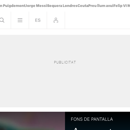
án Puigdemont
Jorge Messi
Sequera Londres
Ceuta
Preu llum avui
Felip VI 
FONS DE PANTALLA