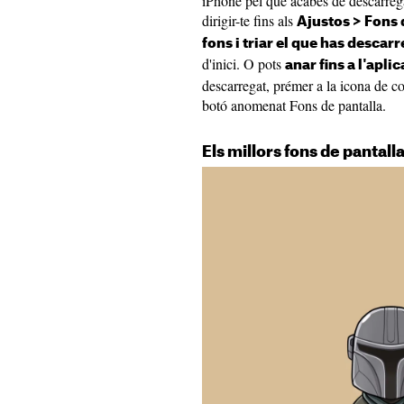
iPhone pel que acabes de descarrega
dirigir-te fins als
Ajustos > Fons 
fons i triar el que has descar
d'inici. O pots
anar fins a l'apli
descarregat, prémer a la icona de co
botó anomenat Fons de pantalla.
Els millors fons de pantal