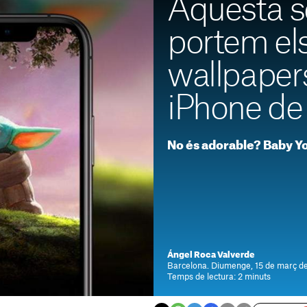
Aquesta s
portem els
wallpaper
iPhone de
No és adorable? Baby Yo
Ángel Roca Valverde
Barcelona. Diumenge, 15 de març de
Temps de lectura: 2 minuts