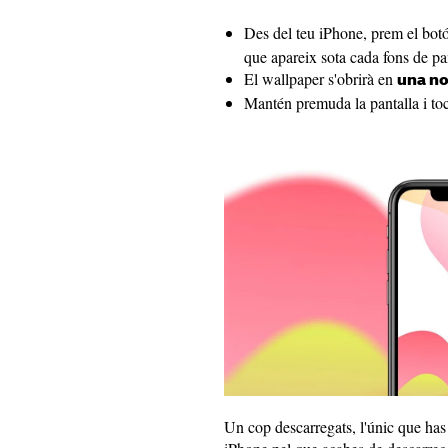
Des del teu iPhone, prem el bot
que apareix sota cada fons de pan
El wallpaper s'obrirà en
una no
Mantén premuda la pantalla i to
Un cop descarregats, l'únic que has 