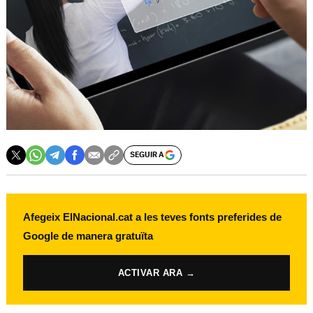
SEGUIR A
Afegeix ElNacional.cat a les teves fonts preferides de
Google de manera gratuïta
ACTIVAR ARA →