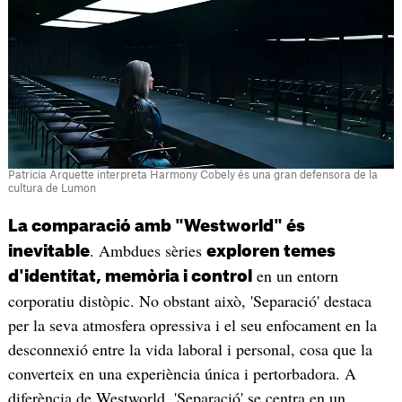
Patricia Arquette interpreta Harmony Cobely és una gran defensora de la
cultura de Lumon
La comparació amb "Westworld" és
. Ambdues sèries
inevitable
exploren temes
en un entorn
d'identitat, memòria i control
corporatiu distòpic. No obstant això, 'Separació' destaca
per la seva atmosfera opressiva i el seu enfocament en la
desconnexió entre la vida laboral i personal, cosa que la
converteix en una experiència única i pertorbadora. A
diferència de Westworld, 'Separació' se centra en un