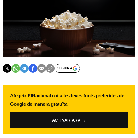
SEGUIR A
Afegeix ElNacional.cat a les teves fonts preferides de
Google de manera gratuïta
ACTIVAR ARA →