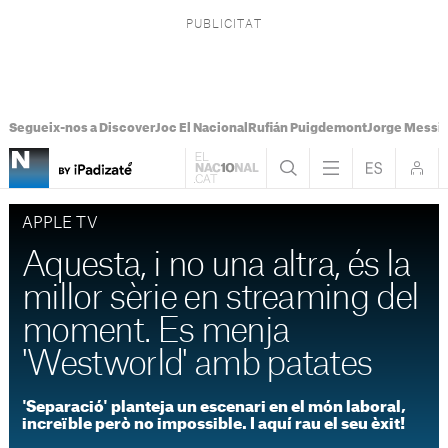
Segueix-nos a Discover
Joc El Nacional
Rufián Puigdemont
Jorge Messi
APPLE TV
Aquesta, i no una altra, és la
millor sèrie en streaming del
moment. Es menja
'Westworld' amb patates
'Separació' planteja un escenari en el món laboral,
increïble però no impossible. I aquí rau el seu èxit!