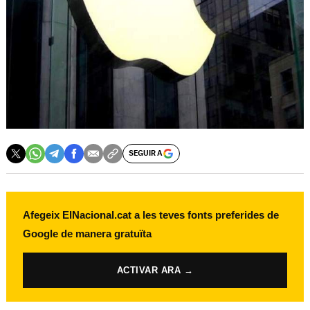
SEGUIR A
Afegeix ElNacional.cat a les teves fonts preferides de
Google de manera gratuïta
ACTIVAR ARA →