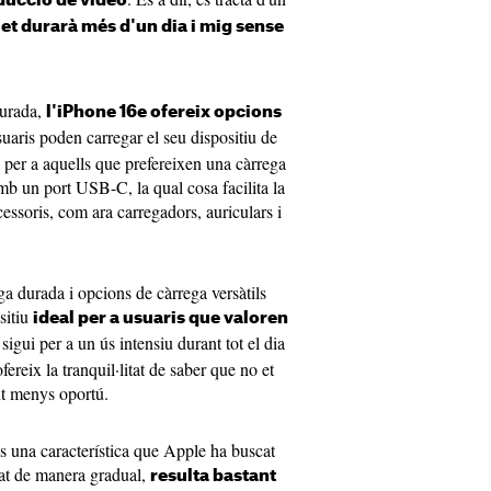
ducció de vídeo
l et durarà més d'un dia i mig sense
durada,
l'iPhone 16e ofereix opcions
suaris poden carregar el seu dispositiu de
al per a aquells que prefereixen una càrrega
mb un port USB-C, la qual cosa facilita la
ssoris, com ara carregadors, auriculars i
ga durada i opcions de càrrega versàtils
sitiu
ideal per a usuaris que valoren
a sigui per a un ús intensiu durant tot el dia
fereix la tranquil·litat de saber que no et
nt menys oportú.
és una característica que Apple ha buscat
iat de manera gradual,
resulta bastant