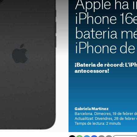
Apple ha i
iPhone 16
bateria m
iPhone de 
¡Bateria de rècord: L'iP
antecessors!
Gabriela Martínez
Barcelona. Dimecres, 19 de febrer d
Actualitzat: Divendres, 28 de febrer
Temps de lectura: 2 minuts