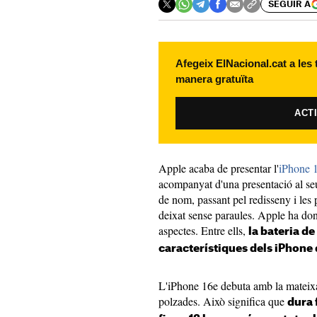
SEGUIR A
Afegeix ElNacional.cat a les
manera gratuïta
ACT
Apple acaba de presentar l'
iPhone 
acompanyat d'una presentació al se
de nom, passant pel redisseny i les p
deixat sense paraules. Apple ha don
aspectes. Entre ells,
la bateria d
característiques dels iPhone 
L'iPhone 16e debuta amb la mateixa
polzades. Això significa que
dura 