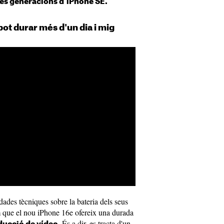
 les generacions d'iPhone SE.
pot durar més d'un dia i mig
des tècniques sobre la bateria dels seus
m que el nou iPhone 16e ofereix una durada
. És a dir, es tracta d'un