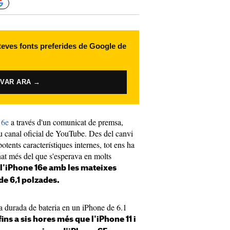
 teves fonts preferides de Google de
IVAR ARA →
16e
a través d'un comunicat de premsa,
u canal oficial de YouTube. Des del canvi
otents característiques internes, tot ens ha
at més del que s'esperava en molts
e l'iPhone 16e amb les mateixes
de 6,1 polzades.
 durada de bateria en un iPhone de 6.1
fins a sis hores més que l'iPhone 11 i