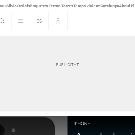
rau Sílvia Orriols
Enquesta Ferran Torres
Temps violent Catalunya
Abdul E
IPHONE