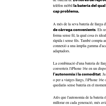
26 hores de repro
telèfon mòbil
la bateria del qua
cap problema.
A més de la seva bateria de llarga 
. Els u
de càrrega convenients
forma sense fil, la qual cosa és ide
ràpida i sense fils. També compta a
connexió a una àmplia gamma d'acce
adaptadors.
La combinació d'una bateria de llar
converteix l'iPhone 16e en un dispo
. J
l'autonomia i la comoditat
o per a viatges llargs, l'iPhone 16e o
quedaràs sense bateria en el mome
Atès que l'autonomia de la bateria 
millorar en cada generació, més av