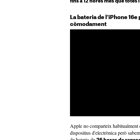
fins a 12 hores més que totes
La bateria de l'iPhone 16e 
còmodament
Apple no comparteix habitualment da
dispositius d'electrònica però sabe
de bateria de