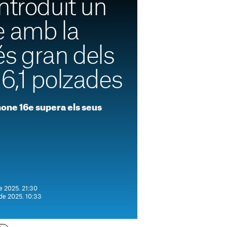
ntroduït un
e amb la
és gran dels
6,1 polzades
hone 16e supera els seus
e 2025. 21:30
 de 2025. 10:33