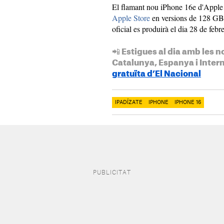
El flamant nou iPhone 16e d'Apple ja
Apple Store
en versions de 128 GB
oficial es produirà el dia 28 de febr
📲 Estigues al dia amb les n
Catalunya, Espanya i Inter
gratuïta d’El Nacional
IPADÍZATE
IPHONE
IPHONE 16