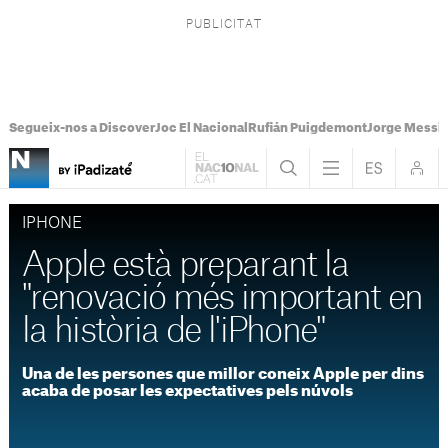
Segueix-nos a Discover
Joc El Nacional
Rufián Puigdemont
Jorge Messi
IPHONE
Apple està preparant la
"renovació més important en
la història de l'iPhone"
Una de les persones que millor coneix Apple per dins
acaba de posar les expectatives pels núvols