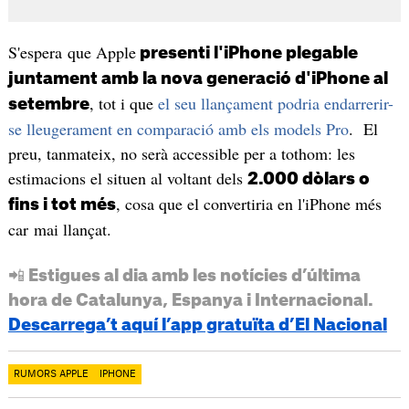
S'espera que Apple
presenti l'iPhone plegable
juntament amb la nova generació d'iPhone al
, tot i que
el seu llançament podria endarrerir-
setembre
se lleugerament en comparació amb els models Pro
. El
preu, tanmateix, no serà accessible per a tothom: les
estimacions el situen al voltant dels
2.000 dòlars o
, cosa que el convertiria en l'iPhone més
fins i tot més
car mai llançat.
📲 Estigues al dia amb les notícies d’última
hora de Catalunya, Espanya i Internacional.
Descarrega’t aquí l’app gratuïta d’El Nacional
RUMORS APPLE
IPHONE