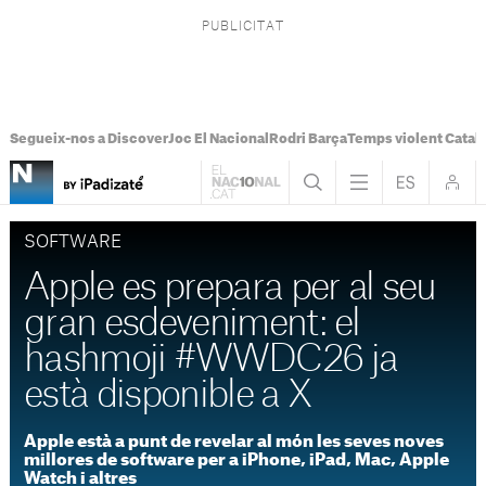
Segueix-nos a Discover
Joc El Nacional
Rodri Barça
Temps violent Catal
SOFTWARE
Apple es prepara per al seu
gran esdeveniment: el
hashmoji #WWDC26 ja
està disponible a X
Apple està a punt de revelar al món les seves noves
millores de software per a iPhone, iPad, Mac, Apple
Watch i altres