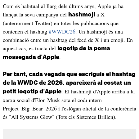
Com és habitual al llarg dels últims anys, Apple ja ha
llançat la seva campanya del
a X
hashmoji
(anteriorment Twitter) en totes les publicacions que
contenen el hashtag
#WWDC26
. Un hashmoji és una
combinació entre un hashtag del feed de X i un emoji. En
aquest cas, es tracta del
logotip de la poma
.
mossegada d'Apple
Per tant, cada vegada que escriguis el hashtag
de la WWDC de 2026, apareixerà al costat un
. El hashmoji d'Apple arriba a la
petit logotip d'Apple
xarxa social d'Elon Musk sota el codi intern
Project_Big_Bear_2026 i l'eslògan oficial de la conferència
és "All Systems Glow" (Tots els Sistemes Brillen).