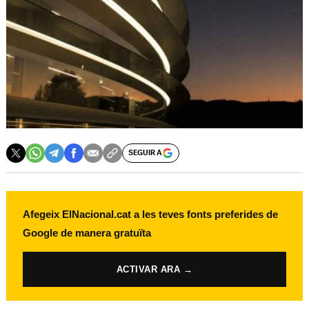
SEGUIR A
Afegeix ElNacional.cat a les teves fonts preferides de
Google de manera gratuïta
ACTIVAR ARA →