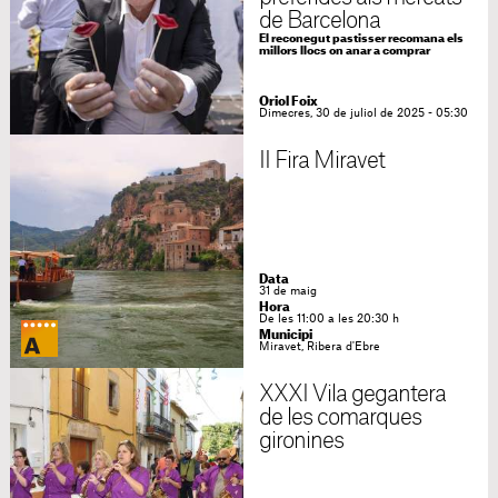
de Barcelona
El reconegut pastisser recomana els
millors llocs on anar a comprar
Oriol Foix
Dimecres, 30 de juliol de 2025 - 05:30
II Fira Miravet
Data
31 de maig
Hora
De les 11:00 a les 20:30 h
Municipi
Miravet, Ribera d'Ebre
XXXI Vila gegantera
de les comarques
gironines