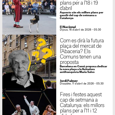
plans per a l'18 i 19
d'abril
Aquests són els millors plans per
gaudir del cap de setmana a
Catalunya
El Nacional
Dijous, 16 d'abril de 2026 - 05:30
Com es dirà la futura
plaça del mercat de
l’Abaceria? Els
Comuns tenen una
proposta
Barcelona en Comú proposa dedicar
la nova plaça a la lluitadora
antifranquista Maria Salvo
Jordi Palmer
Dissabte, 11 d'abril de 2026 - 05:30
Fires i festes aquest
cap de setmana a
Catalunya: els millors
plans per a l'11 i 12