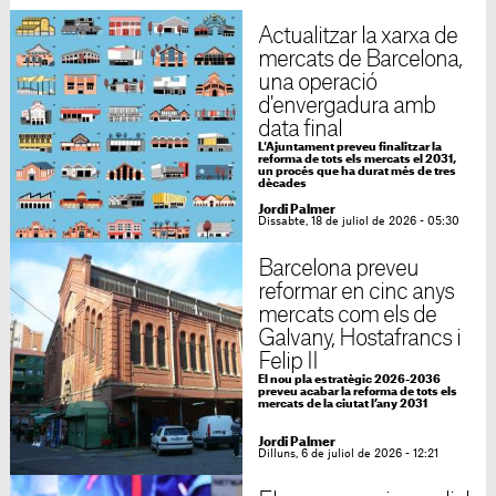
Actualitzar la xarxa de
mercats de Barcelona,
una operació
d'envergadura amb
data final
L'Ajuntament preveu finalitzar la
reforma de tots els mercats el 2031,
un procés que ha durat més de tres
dècades
Jordi Palmer
Dissabte, 18 de juliol de 2026 - 05:30
Barcelona preveu
reformar en cinc anys
mercats com els de
Galvany, Hostafrancs i
Felip II
El nou pla estratègic 2026-2036
preveu acabar la reforma de tots els
mercats de la ciutat l’any 2031
Jordi Palmer
Dilluns, 6 de juliol de 2026 - 12:21