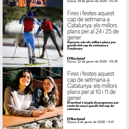
Dijous, 29 de gener de 2026 - 05:30
Fires i festes aquest
cap de setmana a
Catalunya: els millors
plans per al 24 i 25 de
gener
Aquests són els millors plans per
gaudir del cap de setmana a
Catalunya
El Nacional
Dijous, 22 de gener de 2026 - 05:30
Fires i festes aquest
cap de setmana a
Catalunya: els millors
plans per al 10 i 11 de
gener
El territori s’omple de propostes per
sortir de casa i gaudir del cap de
setmana
El Nacional
Dijous, 8 de gener de 2026 - 11:41