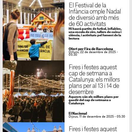
El Festival de la
Infància omple Nadal
de diversió amb més
de 60 activitats
Hi haurà partits de futbol, inflables,
una escola de circ, tallers de cuina i
ciència, i activitats pel foment de la
lectura
Ofert per Fira de Barcelona
Dilluns, 22 de desembre de 2025 -
05:30
Fires i festes aquest
cap de setmana a
Catalunya: els millors
plans per al 13 i 14 de
desembre
Aquests són els millors plans per
gaudir del cap de setmana a
Catalunya
El Nacional
Dijous, 11 de desembre de 2025 - 05:30
Fires i festes aquest