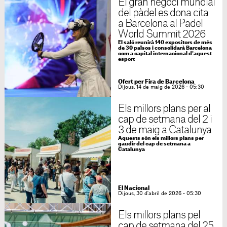
El gran negoci mundial
del pàdel es dona cita
a Barcelona al Padel
World Summit 2026
El saló reunirà 140 expositors de més
de 30 països i consolidarà Barcelona
com a capital internacional d'aquest
esport
Ofert per Fira de Barcelona
Dijous, 14 de maig de 2026 - 05:30
Els millors plans per al
cap de setmana del 2 i
3 de maig a Catalunya
Aquests són els millors plans per
gaudir del cap de setmana a
Catalunya
El Nacional
Dijous, 30 d'abril de 2026 - 05:30
Els millors plans pel
cap de setmana del 25