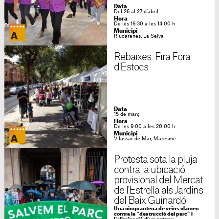
Data
Del 26 al 27 d'abril
Hora
De les 16:30 a les 14:00 h
Municipi
Riudarenes, La Selva
Rebaixes: Fira Fora
d'Estocs
Data
15 de març
Hora
De les 9:00 a les 20:00 h
Municipi
Vilassar de Mar, Maresme
Protesta sota la pluja
contra la ubicació
provisional del Mercat
de l'Estrella als Jardins
del Baix Guinardó
Una cinquantena de veïns clamen
contra la “destrucció del parc” i