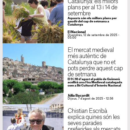
Catalunya: els millors
plans per al 13 i 14 de
setembre
Aquests són els millors plans per
gaudir del cap de setmana a
Catalunya
El Nacional
Divendres, 12 de setembre de 2025 -
05:00
El mercat medieval
més autèntic de
Catalunya que no et
pots perdre aquest cap
de setmana
El 9 i 10 d'agost el poble de Guimerà
acollirà una Fira Medieval catalogada
com a Bé Cultural d'Interès Nacional
Júlia Bacardit
Dijous, 7 d'agost de 2025 - 12:56
Chistian Escribà
explica quines són les
seves parades
preferides als mercats