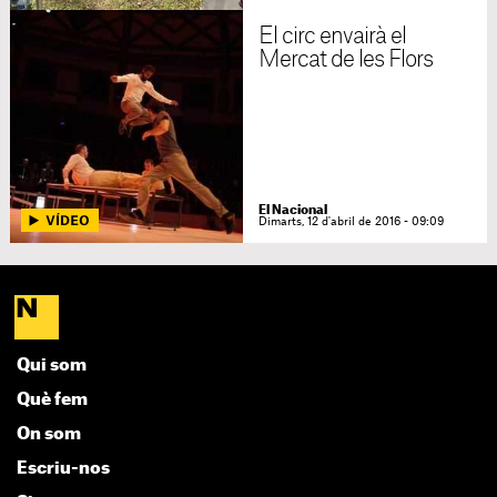
El circ envairà el
Mercat de les Flors
El Nacional
Dimarts, 12 d'abril de 2016 - 09:09
Qui som
Què fem
On som
Escriu-nos