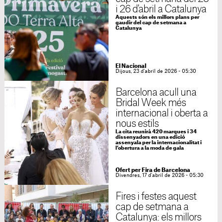
i 26 d'abril a Catalunya
Aquests són els millors plans per
gaudir del cap de setmana a
Catalunya
El Nacional
Dijous, 23 d'abril de 2026 - 05:30
Barcelona acull una
Bridal Week més
internacional i oberta a
nous estils
La cita reunirà 420 marques i 34
dissenyadors en una edició
assenyala per la internacionalitat i
l’obertura a la moda de gala
Ofert per Fira de Barcelona
Divendres, 17 d'abril de 2026 - 05:30
Fires i festes aquest
cap de setmana a
Catalunya: els millors