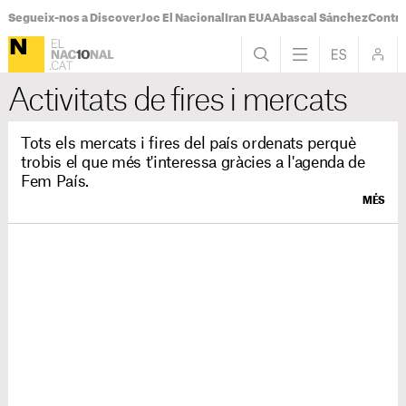
Segueix-nos a Discover
Joc El Nacional
Iran EUA
Abascal Sánchez
Control
Activitats de fires i mercats
Tots els mercats i fires del país ordenats perquè
trobis el que més t'interessa gràcies a l'agenda de
Fem País.
MÉS