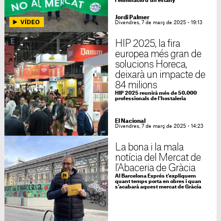
l'eliminació d’un estany
Jordi Palmer
Divendres, 7 de març de 2025 - 19:13
HIP 2025, la fira
europea més gran de
solucions Horeca,
deixarà un impacte de
84 milions
HIP 2025 reunirà més de 50.000
professionals de l'hostaleria
El Nacional
Divendres, 7 de març de 2025 - 14:23
La bona i la mala
notícia del Mercat de
l’Abaceria de Gràcia
Al Barcelona Exprés t’expliquem
quant temps porta en obres i quan
s’acabarà aquest mercat de Gràcia