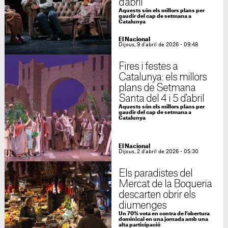
d'abril
Aquests són els millors plans per
gaudir del cap de setmana a
Catalunya
El Nacional
Dijous, 9 d'abril de 2026 - 09:48
Fires i festes a
Catalunya: els millors
plans de Setmana
Santa del 4 i 5 d'abril
Aquests són els millors plans per
gaudir del cap de setmana a
Catalunya
El Nacional
Dijous, 2 d'abril de 2026 - 05:30
Els paradistes del
Mercat de la Boqueria
descarten obrir els
diumenges
Un 70% vota en contra de l’obertura
dominical en una jornada amb una
alta participació