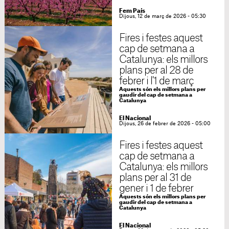
Fem País
Dijous, 12 de març de 2026 - 05:30
Fires i festes aquest
cap de setmana a
Catalunya: els millors
plans per al 28 de
febrer i l'1 de març
Aquests són els millors plans per
gaudir del cap de setmana a
Catalunya
El Nacional
Dijous, 26 de febrer de 2026 - 05:00
Fires i festes aquest
cap de setmana a
Catalunya: els millors
plans per al 31 de
gener i 1 de febrer
Aquests són els millors plans per
gaudir del cap de setmana a
Catalunya
El Nacional