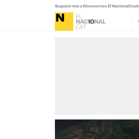
Segueix-nos a Discover
Joc El Nacional
Ceut