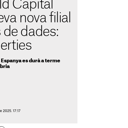
ld Capital
eva nova filial
s de dades:
rties
a Espanya es durà a terme
bria
e 2025. 17:17