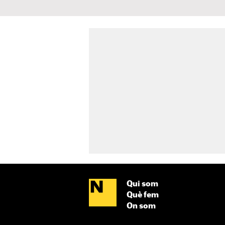
Qui som
Què fem
On som