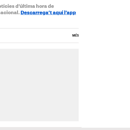
otícies d’última hora de
nacional.
Descarrega’t aquí l’app
MÉS