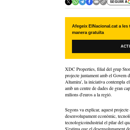
SEGUIR A
Afegeix ElNacional.cat a les
manera gratuïta
ACT
XDC Properties, filial del grup Sto
projecte juntament amb el Govern d
Altamira', la iniciativa contempla
amb un centre de dades de gran cap
milions d'euros a la regió.
Segons va explicar, aquest projecte 
desenvolupament econòmic, tecnològ
tecnologicoindustrial el pilar del 
S'estima que el desenvolupament del