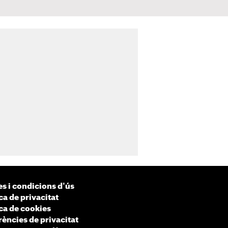
s i condicions d'ús
ca de privacitat
ica de cookies
rències de privacitat