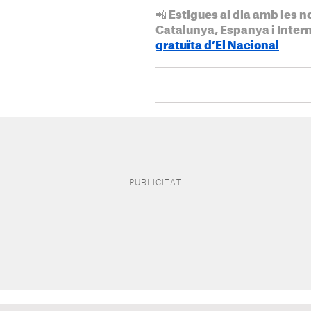
📲 Estigues al dia amb les n
Catalunya, Espanya i Inter
gratuïta d’El Nacional