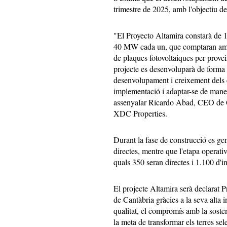
trimestre de 2025, amb l'objectiu d
"El Proyecto Altamira constarà de 
40 MW cada un, que comptaran amb 
de plaques fotovoltaiques per prove
projecte es desenvoluparà de forma
desenvolupament i creixement dels cli
implementació i adaptar-se de manera
assenyalar Ricardo Abad, CEO de Q
XDC Properties.
Durant la fase de construcció es ge
directes, mentre que l'etapa operativ
quals 350 seran directes i 1.100 d'in
El projecte Altamira serà declarat 
de Cantàbria gràcies a la seva alta 
qualitat, el compromís amb la sosten
la meta de transformar els terres se