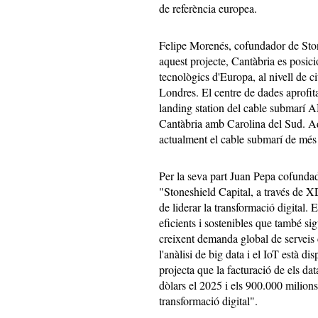
de referència europea.
Felipe Morenés, cofundador de Ston
aquest projecte, Cantàbria es posic
tecnològics d'Europa, al nivell de 
Londres. El centre de dades aprofita
landing station del cable submarí
Cantàbria amb Carolina del Sud. Aqu
actualment el cable submarí de més
Per la seva part Juan Pepa cofundad
"Stoneshield Capital, a través de 
de liderar la transformació digital.
eficients i sostenibles que també s
creixent demanda global de serveis co
l'anàlisi de big data i el IoT està di
projecta que la facturació de els da
dòlars el 2025 i els 900.000 milion
transformació digital".