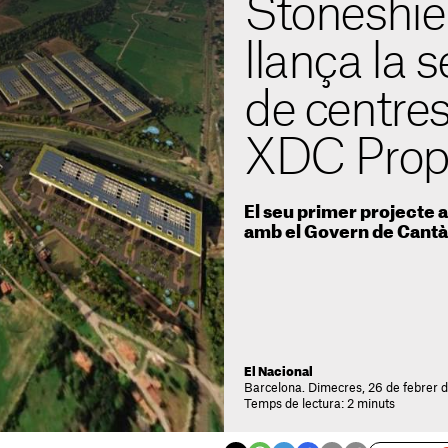
Stoneshie
llança la s
de centre
XDC Prope
El seu primer projecte 
amb el Govern de Cantà
El Nacional
Barcelona. Dimecres, 26 de febrer d
Temps de lectura: 2 minuts