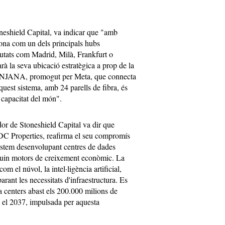
eshield Capital, va indicar que "amb
iona com un dels principals hubs
ciutats com Madrid, Milà, Frankfurt o
rà la seva ubicació estratègica a prop de la
 ANJANA, promogut per Meta, que connecta
est sistema, amb 24 parells de fibra, és
 capacitat del món".
or de Stoneshield Capital va dir que
XDC Properties, reafirma el seu compromís
 Estem desenvolupant centres de dades
iguin motors de creixement econòmic. La
m el núvol, la intel·ligència artificial,
sparant les necessitats d'infraestructura. Es
ta centers abast els 200.000 milions de
s el 2037, impulsada per aquesta