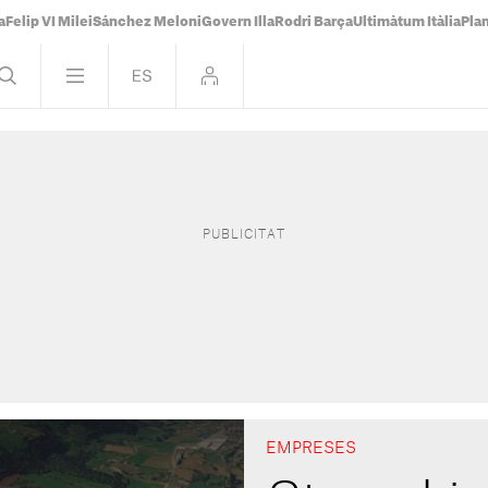
a
Felip VI Milei
Sánchez Meloni
Govern Illa
Rodri Barça
Ultimàtum Itàlia
Pla
EMPRESES