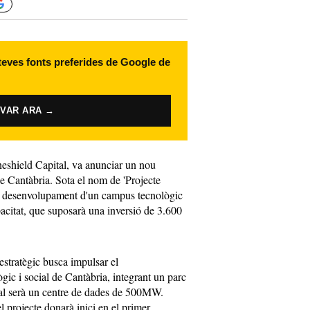
 teves fonts preferides de Google de
IVAR ARA →
neshield Capital, va anunciar un nou
e Cantàbria. Sota el nom de 'Projecte
 el desenvolupament d'un campus tecnològic
acitat, que suposarà una inversió de 3.600
estratègic busca impulsar el
ic i social de Cantàbria, integrant un parc
qual serà un centre de dades de 500MW.
 projecte donarà inici en el primer