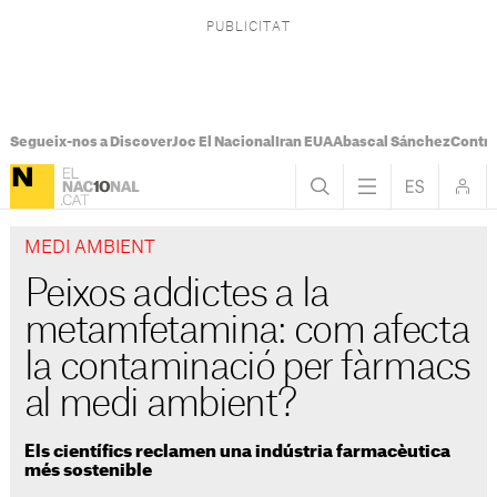
Segueix-nos a Discover
Joc El Nacional
Iran EUA
Abascal Sánchez
Control
MEDI AMBIENT
Peixos addictes a la
metamfetamina: com afecta
la contaminació per fàrmacs
al medi ambient?
Els científics reclamen una indústria farmacèutica
més sostenible