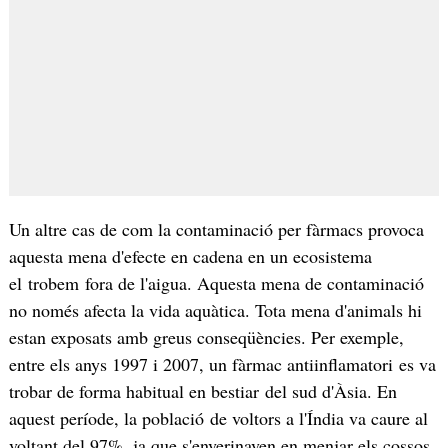
Un altre cas de com la contaminació per fàrmacs provoca
aquesta mena d'efecte en cadena en un ecosistema
el trobem fora de l'aigua. Aquesta mena de contaminació
no només afecta la vida aquàtica. Tota mena d'animals hi
estan exposats amb greus conseqüències. Per exemple,
entre els anys 1997 i 2007, un fàrmac antiinflamatori es va
trobar de forma habitual en bestiar del sud d'Àsia. En
aquest període, la població de voltors a l'Índia va caure al
voltant del 97%, ja que s'enverinaven en menjar els cossos