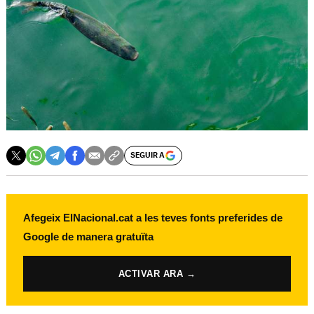
SEGUIR A
Afegeix ElNacional.cat a les teves fonts preferides de
Google de manera gratuïta
ACTIVAR ARA →