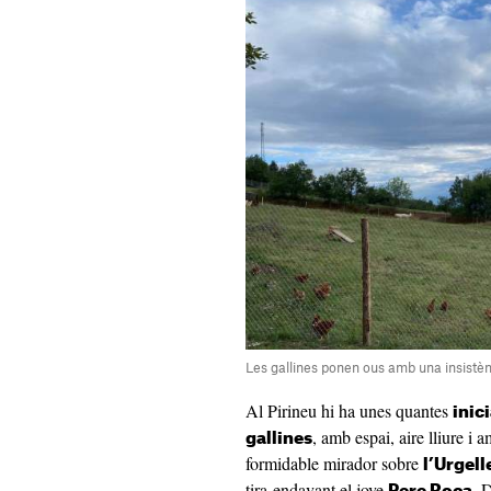
Les gallines ponen ous amb una insistè
Al Pirineu hi ha unes quantes
inic
, amb espai, aire lliure i
gallines
formidable mirador sobre
l’Urgell
tira endavant el jove
. 