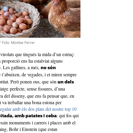
s / Foto: Montse Ferrer
virolats que tingués la mida d’un estruç:
a proporció ens ha estalviat alguns
. Les gallines, a més,
no són
e t’abuixen, de vegades, i et miren sempre
oritat. Però ponen ous, que són
un dels
latge
perfecte, sense fissures, d’una
a del disseny, que ens fa pensar que, en
 va treballar una bona estona per
egalar amb els dos plats del nostre top 10
: qui fos qui
ruitada, amb patates i ceba
essin monuments i carrers i places amb el
ing, Bohr i Einstein (que estan