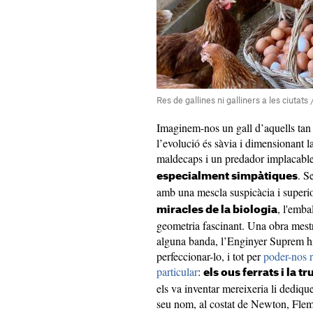
Res de gallines ni galliners a les ciutat
Imaginem-nos un gall d’aquells tan 
l’evolució és sàvia i dimensionant l
maldecaps i un predador implacable
. S
especialment simpàtiques
amb una mescla suspicàcia i superi
, l'emba
miracles de la biologia
geometria fascinant. Una obra mestr
alguna banda, l’Enginyer Suprem hi
perfeccionar-lo, i tot per
poder-nos r
particular
:
els ous ferrats i la t
els va inventar mereixeria li dediqu
seu nom, al costat de Newton, Flem