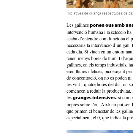
Iniciatives de criança respectuosa de gall
Les gallines
ponen ous amb una
intervenció humana i la selecció ha 
acaba d’entendre com funciona el p
necessària la intervenció d’un gall.
cada dia. Si viuen en un entorn nat
tenen menys hores de llum. I d’aquí 
gallines, en els temps industrials, h
eren lliures i felices, picossejant pe
de concentració, on no es poden ni 
les vint-i-quatre hores del dia, on s
comencen a reduir la productivitat,
les
: si comp
granges intensives
imprès sobre l’ou. Això no pot ser. 
que primen el benestar de les galline
especialment, el 0, que indica la pr