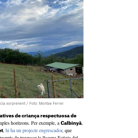
ncia sorprenent / Foto: Montse Ferrer
iatives de criança respectuosa de
 amples horitzons. Per exemple, a
,
Calbinyà
,
hi ha un projecte engrescador
, que
et
Després de travessar la llacuna Estígia del