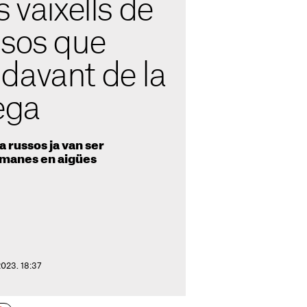
s vaixells de
ssos que
davant de la
ega
a russos ja van ser
tmanes en aigües
2023. 18:37