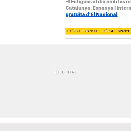
📲 Estigues al dia amb les n
Catalunya, Espanya i Inter
gratuïta d’El Nacional
EXÈRCIT ESPANYOL
EXÈRCIT ESPANYO