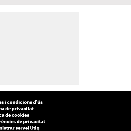
s i condicions d'ús
ca de privacitat
ica de cookies
rències de privacitat
istrar servei Utiq