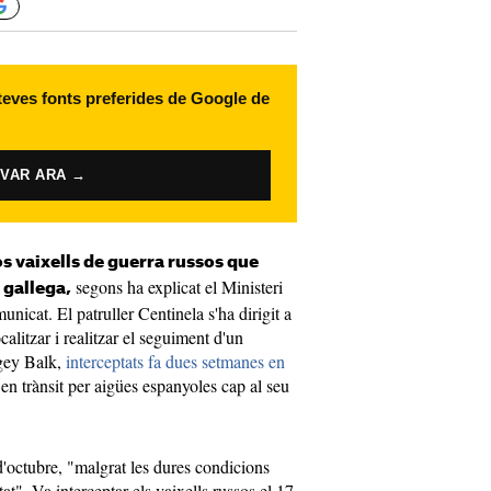
 teves fonts preferides de Google de
IVAR ARA →
os vaixells de guerra russos que
segons ha explicat el Ministeri
 gallega,
nicat. El patruller Centinela s'ha dirigit a
alitzar i realitzar el seguiment d'un
rgey Balk,
interceptats fa dues setmanes en
en trànsit per aigües espanyoles cap al seu
d'octubre, "malgrat les dures condicions
tat". Va interceptar els vaixells russos el 17