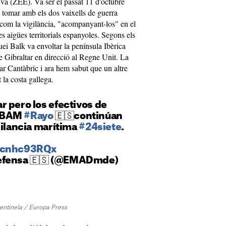
a (ZEE). Va ser el passat 11 d'octubre
 tomar amb els dos vaixells de guerra
t com la vigilància, "acompanyant-los" en el
es aigües territorials espanyoles. Segons els
guei Balk va envoltar la península Ibèrica
 de Gibraltar en direcció al Regne Unit. La
mar Cantàbric i ara hem sabut que un altre
 la costa gallega.
 pero los efectivos de
 BAM
#Rayo
🇪🇸continúan
gilancia marítima
#24siete
.
/Hcnhc93RQx
efensa 🇪🇸 (@EMADmde)
Centinela / Europa Press