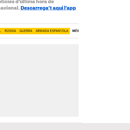
otícies d’última hora de
nacional.
Descarrega’t aquí l’app
L
RÚSSIA
GUERRA
ARMADA ESPANYOLA
MÉS