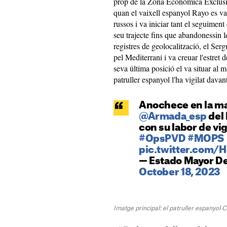
prop de la Zona Econòmica Exclusiv
quan el vaixell espanyol Rayo es va
russos i va iniciar tant el seguimen
seu trajecte fins que abandonessin l
registres de geolocalització, el Ser
pel Mediterrani i va creuar l'estret
seva última posició el va situar al 
patruller espanyol l'ha vigilat davant
Anochece en la mar
@Armada_esp
del
con su labor de vi
#OpsPVD
#MOPS
pic.twitter.com
— Estado Mayor D
October 18, 2023
Imatge principal: el patruller espanyol 