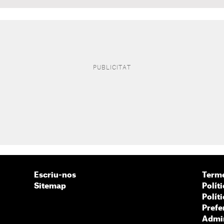
Escriu-nos
Terme
Sitemap
Políti
Polít
Prefe
Admin