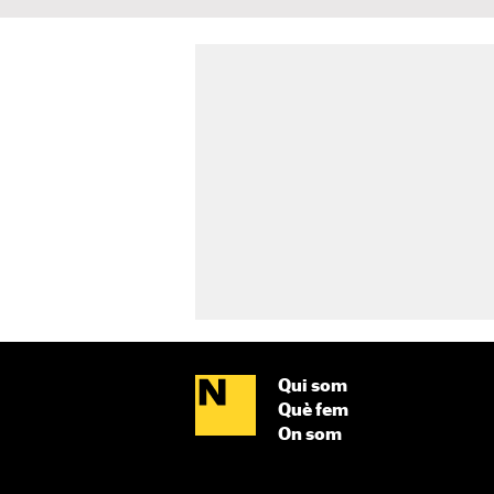
Qui som
Què fem
On som