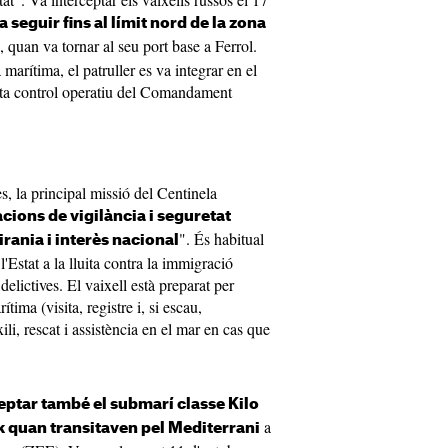
a seguir fins al límit nord de la zona
, quan va tornar al seu port base a Ferrol.
marítima, el patruller es va integrar en el
a control operatiu del Comandament
 la principal missió del Centinela
acions de vigilància i seguretat
". És habitual
rania i interès nacional
l'Estat a la lluita contra la immigració
s delictives. El vaixell està preparat per
tima (visita, registre i, si escau,
ili, rescat i assistència en el mar en cas que
eptar també el submarí classe Kilo
a
lk quan transitaven pel Mediterrani