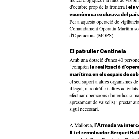
d'octubre prop de la frontera i
els v
econòmica exclusiva del país
Per a aquesta operació de vigilància 
Comandament Operatiu Marítim sot
d'Operacions (MOPS).
El patruller Centinela
Amb una dotació d'unes 40 persones,
"comprèn
la realització d'oper
marítima en els espais de sobi
el seu suport a altres organismes de 
il·legal, narcotràfic i altres activitat
efectuar operacions d'interdicció marí
apresament de vaixells) i prestar aux
sigui necessari.
A Mallorca,
l'Armada va interc
II i el remolcador Serguei Ba