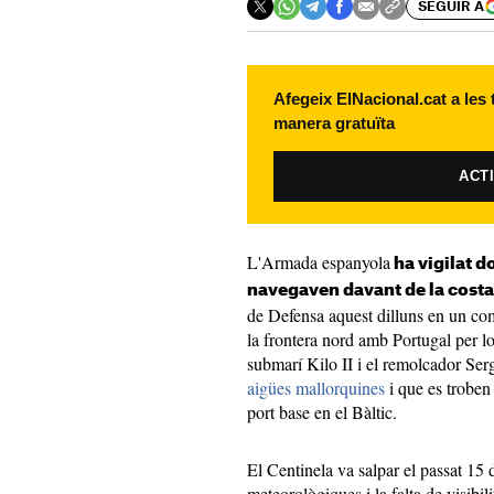
SEGUIR A
Afegeix ElNacional.cat a les
manera gratuïta
ACT
L'Armada espanyola
ha vigilat d
navegaven davant de la costa
de Defensa aquest dilluns en un comu
la frontera nord amb Portugal per loc
submarí Kilo II i el remolcador Se
aigües mallorquines
i que es troben 
port base en el Bàltic.
El Centinela va salpar el passat 15 
meteorològiques i la falta de visibili