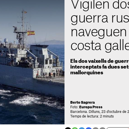
Vigilen do
guerra ru
naveguen 
costa gall
Els dos vaixells de guerr
interceptats fa dues se
mallorquines
Berto Sagrera
Foto:
Europa Press
Barcelona. Dilluns, 23 d'octubre de 
Temps de lectura: 2 minuts