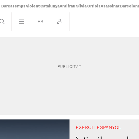
i Barça
Temps violent Catalunya
Antifrau Sílvia Orriols
Asassinat Barcelon
EXÈRCIT ESPANYOL