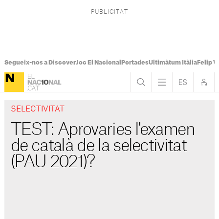
Segueix-nos a Discover
Joc El Nacional
Portades
Ultimàtum Itàlia
Felip V
SELECTIVITAT
TEST: Aprovaries l'examen
de català de la selectivitat
(PAU 2021)?