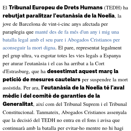
El
(TEDH) ha
Tribunal Europeu de Drets Humans
, la
rebutjat paralitzar l'eutanàsia de la Noelia
jove de Barcelona de vint-i-cinc anys afectada per
paraplegia que
manté des de fa més d'un any i mig una
batalla legal amb el seu pare i Abogados Cristianos per
aconseguir la mort digna
. El pare, representat legalment
pel grup ultra, va esgotar totes les vies legals a Espanya
per aturar l'eutanàsia i el cas ha arribat a la Cort
d'Estrasburg, que ha
desestimat aquest març la
per suspendre la mort
petició de mesures cautelars
assistida. Per ara,
l'eutanàsia de la Noelia té l'aval
mèdic i del comitè de garanties de la
, així com del Tribunal Suprem i el Tribunal
Generalitat
Constitucional. Tanmateix, Abogados Cristianos assenyala
que la decisió del TEDH no entra en el fons i avisa que
continuarà amb la batalla per evitar-ho mentre no hi hagi