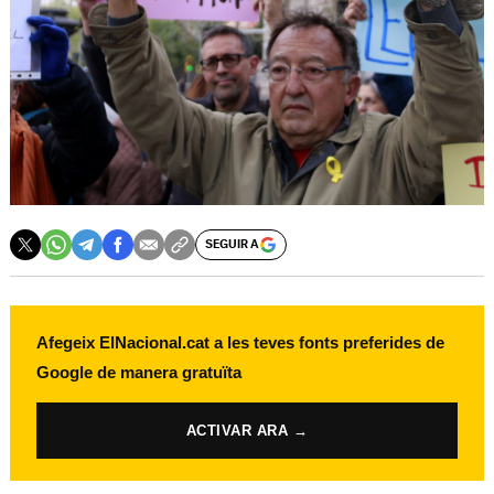
SEGUIR A
Afegeix ElNacional.cat a les teves fonts preferides de
Google de manera gratuïta
ACTIVAR ARA →