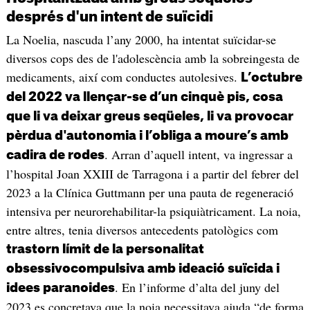
després d'un intent de suïcidi
La Noelia, nascuda l’any 2000, ha intentat suïcidar-se
diversos cops des de l'adolescència amb la sobreingesta de
medicaments, així com conductes autolesives.
L’octubre
del 2022 va llençar-se d’un cinquè pis, cosa
que li va deixar greus seqüeles, li va provocar
pèrdua d'autonomia i l’obliga a moure’s amb
. Arran d’aquell intent, va ingressar a
cadira de rodes
l’hospital Joan XXIII de Tarragona i a partir del febrer del
2023 a la Clínica Guttmann per una pauta de regeneració
intensiva per neurorehabilitar-la psiquiàtricament. La noia,
entre altres, tenia diversos antecedents patològics com
trastorn límit de la personalitat
obsessivocompulsiva amb ideació suïcida i
. En l’informe d’alta del juny del
idees paranoides
2023 es concretava que la noia necessitava ajuda “de forma