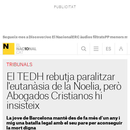
Segueix-nos a Discover
Joc El Nacional
ERC àudios filtrats
PP menors mi
TRIBUNALS
El TEDH rebutja paralitzar
l'eutanàsia de la Noelia, però
Abogados Cristianos hi
insisteix
La jove de Barcelona manté des de fa més d'un any i
mig una batalla legal amb el seu pare per aconseguir
la mort digna