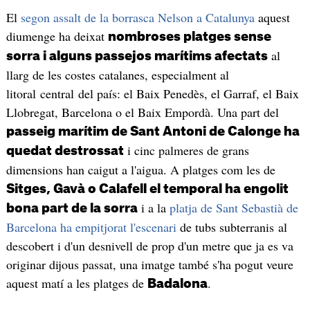
El
segon assalt de la borrasca Nelson a Catalunya
aquest
diumenge ha deixat
nombroses platges sense
al
sorra i alguns passejos marítims afectats
llarg de les costes catalanes, especialment al
litoral central del país: el Baix Penedès, el Garraf, el Baix
Llobregat, Barcelona o el Baix Empordà. Una part del
passeig marítim de Sant Antoni de Calonge ha
i cinc palmeres de grans
quedat destrossat
dimensions han caigut a l'aigua. A platges com les de
Sitges, Gavà o Calafell el temporal ha engolit
i a la
platja de Sant Sebastià de
bona part de la sorra
Barcelona ha empitjorat l'escenari
de tubs subterranis al
descobert i d'un desnivell de prop d'un metre que ja es va
originar dijous passat, una imatge també s'ha pogut veure
aquest matí a les platges de
.
Badalona