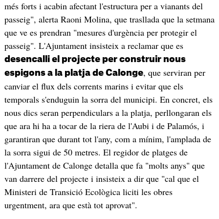
més forts i acabin afectant l'estructura per a vianants del
passeig", alerta Raoni Molina, que trasllada que la setmana
que ve es prendran "mesures d'urgència per protegir el
passeig". L'Ajuntament insisteix a reclamar que es
desencalli el projecte per construir nous
, que serviran per
espigons a la platja de Calonge
canviar el flux dels corrents marins i evitar que els
temporals s'enduguin la sorra del municipi. En concret, els
nous dics seran perpendiculars a la platja, perllongaran els
que ara hi ha a tocar de la riera de l'Aubi i de Palamós, i
garantiran que durant tot l'any, com a mínim, l'amplada de
la sorra sigui de 50 metres. El regidor de platges de
l'Ajuntament de Calonge detalla que fa "molts anys" que
van darrere del projecte i insisteix a dir que "cal que el
Ministeri de Transició Ecològica liciti les obres
urgentment, ara que està tot aprovat".