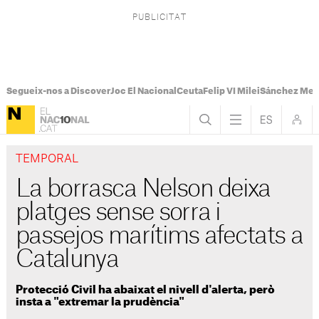
Segueix-nos a Discover
Joc El Nacional
Ceuta
Felip VI Milei
Sánchez Mel
TEMPORAL
La borrasca Nelson deixa
platges sense sorra i
passejos marítims afectats a
Catalunya
Protecció Civil ha abaixat el nivell d'alerta, però
insta a "extremar la prudència"