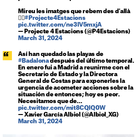
Mireu les imatges que rebem des d'allà
👇🏼
#Projecte4Estacions
pic.twitter.com/ne3lV5mxjA
— Projecte 4 Estacions (@P4Estacions)
March 31, 2024
Así han quedado las playas de
#Badalona
después del último temporal.
En enero fui a Madrid a reunirme con el
Secretario de Estado y la Directora
General de Costas para exponerles la
urgencia de acometer acciones sobre la
situación de entonces; hoy es peor.
Necesitamos que de…
pic.twitter.com/mit8CQIQ0W
— Xavier García Albiol (@Albiol_XG)
March 31, 2024