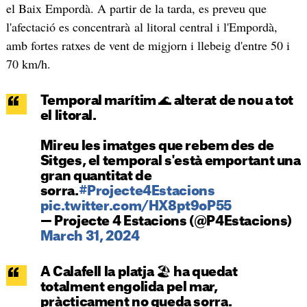
el Baix Empordà. A partir de la tarda, es preveu que
l'afectació es concentrarà al litoral central i l'Empordà,
amb fortes ratxes de vent de migjorn i llebeig d'entre 50 i
70 km/h.
Temporal marítim 🌊 alterat de nou a tot
el litoral.
Mireu les imatges que rebem des de
Sitges, el temporal s'està emportant una
gran quantitat de
sorra.
#Projecte4Estacions
pic.twitter.com/HX8pt9oP55
— Projecte 4 Estacions (@P4Estacions)
March 31, 2024
A Calafell la platja 🏖️ ha quedat
totalment engolida pel mar,
pràcticament no queda sorra.