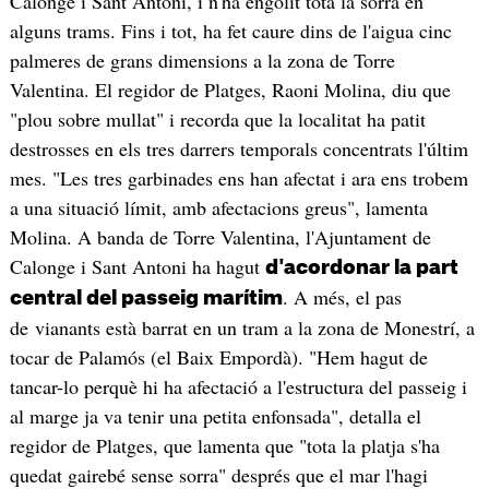
Calonge i Sant Antoni, i n'ha engolit tota la sorra en
alguns trams. Fins i tot, ha fet caure dins de l'aigua cinc
palmeres de grans dimensions a la zona de Torre
Valentina. El regidor de Platges, Raoni Molina, diu que
"plou sobre mullat" i recorda que la localitat ha patit
destrosses en els tres darrers temporals concentrats l'últim
mes. "Les tres garbinades ens han afectat i ara ens trobem
a una situació límit, amb afectacions greus", lamenta
Molina. A banda de Torre Valentina, l'Ajuntament de
Calonge i Sant Antoni ha hagut
d'acordonar la part
. A més, el pas
central del passeig marítim
de vianants està barrat en un tram a la zona de Monestrí, a
tocar de Palamós (el Baix Empordà). "Hem hagut de
tancar-lo perquè hi ha afectació a l'estructura del passeig i
al marge ja va tenir una petita enfonsada", detalla el
regidor de Platges, que lamenta que "tota la platja s'ha
quedat gairebé sense sorra" després que el mar l'hagi