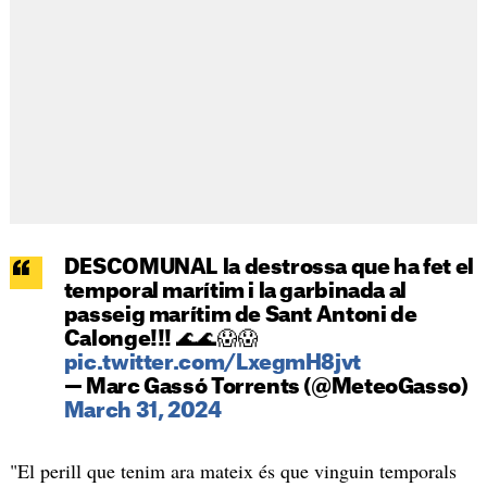
DESCOMUNAL la destrossa que ha fet el
temporal marítim i la garbinada al
passeig marítim de Sant Antoni de
Calonge!!! 🌊🌊😱😱
pic.twitter.com/LxegmH8jvt
— Marc Gassó Torrents (@MeteoGasso)
March 31, 2024
"El perill que tenim ara mateix és que vinguin temporals