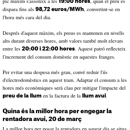
pic màxim s'assoleix a les
, quan el preu es
19:00 hores
dispara fins als
, convertint-se en
98,72 euros/MWh
l'hora més cara del dia.
Després d'aquest màxim, els preus es mantenen en nivells
alts durant diverses hores, amb valors també molt elevats
entre les
. Aquest patró reflecteix
20:00 i 22:00 hores
l'increment del consum domèstic en aquestes franges.
Per evitar una despesa més gran, convé reduir l'ús
d'electrodomèstics en aquest tram. Adaptar el consum a les
hores més econòmiques serà clau per mitigar l'impacte del
en la factura de la
.
preu de la llum
llum avui
Quina és la millor hora per engegar la
rentadora avui, 20 de març
La millor hora per posar la rentadora en aquest dia se situa