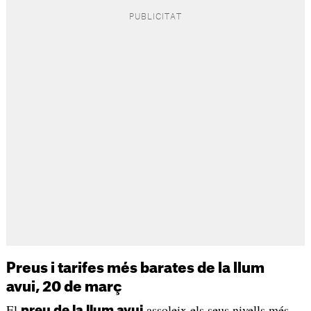
Preus i tarifes més barates de la llum
avui, 20 de març
El
assoleix els seus nivells més
preu de la llum avui