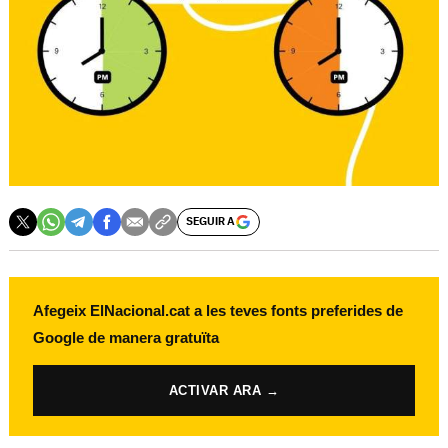
SEGUIR A
Afegeix ElNacional.cat a les teves fonts preferides de
Google de manera gratuïta
ACTIVAR ARA →