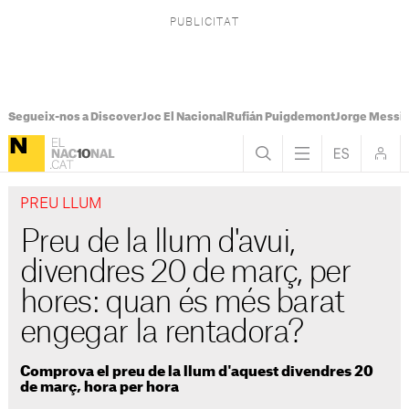
Segueix-nos a Discover
Joc El Nacional
Rufián Puigdemont
Jorge Messi
PREU LLUM
Preu de la llum d'avui,
divendres 20 de març, per
hores: quan és més barat
engegar la rentadora?
Comprova el preu de la llum d'aquest divendres 20
de març, hora per hora